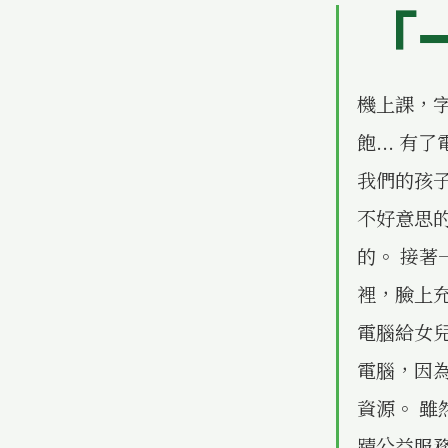
「
機上課，字
飽... 
我們的孩子
不好意思
的。 接著
裡，臉上
電腦給女
電腦，因
資源。 雖
蹟公益服