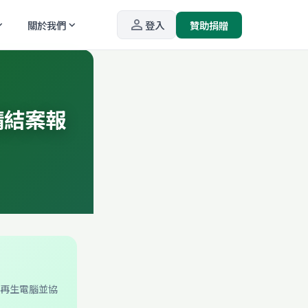
person_outline
關於我們
登入
贊助捐贈
_more
expand_more
請結案報
的再生電腦並協