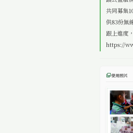
共同募集1
供83份
跟上進度，
https://w
使用照片
photo_library