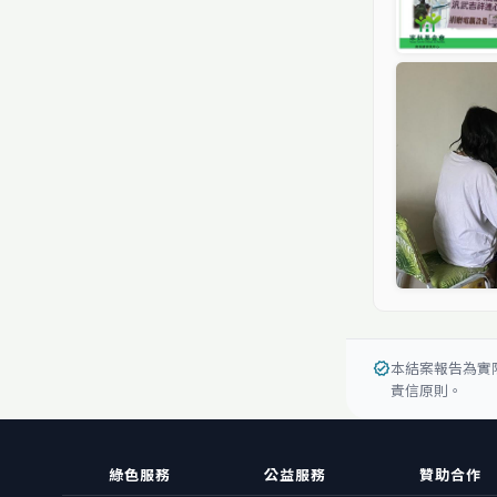
本結案報告為實
verified
責信原則。
綠色服務
公益服務
贊助合作