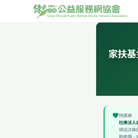
家扶基
favorite
特感謝
社團法人
捐出汰換
助申請、