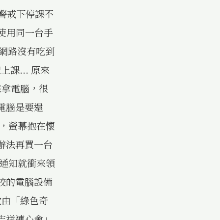
警戒下停課不
流使用同一台手
為網路沒有吃到
課... 原來
來拿電腦，很
電腦是要還
定，螢幕抱在懷
辦法再買一台
到通知就衝來領
校的電腦設備
次由「綠色奇
吉祥連心會」