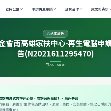
支持公益
申請再生電腦
企業合作
成果與責信
expand_more
expand_more
expand_more
expand
結案報告
task_alt
金會南高雄家扶中心-再生電腦申
告(N2021611295470)
2021-08-03
calendar_today
高雄市汎武吉祥連心會、高雄啟禾扶輪社、綠色奇蹟
的電腦、周邊等 讓 綠色奇蹟回收、清潔、整修、安裝軟體，整理出堪用
認養等事宜。