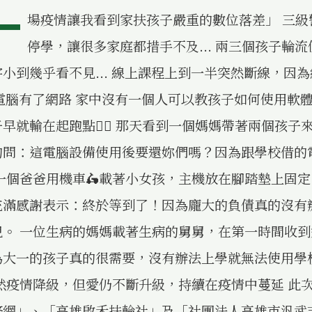
一
場疫情讓我看到家扶孩子嚴重的數位落差」 三級
停學，讓很多家庭都措手不及... 兩三個孩子輪
小到幾乎看不見... 線上課程上到一半突然斷線，因
有了電腦有了網路 家中沒有一個人可以教孩子如何使用軟體上
早就輸在起跑點🚴‍♂️ 那天看到一個媽媽帶著兩個孩子
的問：這電腦設備使用後要還妳們嗎？因為跟學校借的
一個爸爸用機車🛵載著小女孩，主機放在腳踏墊上固
充滿感謝表示：終於等到了！因為龐大的負債真的沒有
兒。 一位生病的媽媽載著生病的舅舅，在第一時間收
為大一的孩子真的很需要，沒有辦法上學就無法使用學
然疫情降級，但愛仍不斷升級，持續在疫情中蔓延 此
務網」、「高雄啟禾扶輪社」及「社團法人高雄市汎武