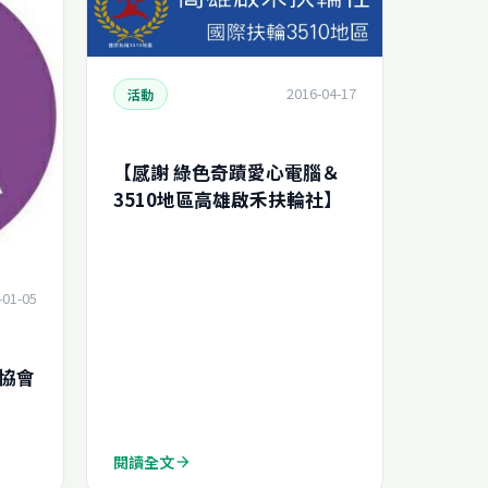
2016-04-17
活動
【感謝 綠色奇蹟愛心電腦＆
3510地區高雄啟禾扶輪社】
-01-05
協會
閱讀全文
arrow_forward