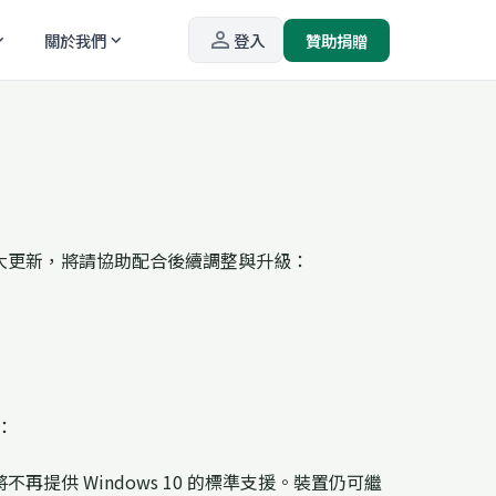
person_outline
關於我們
登入
贊助捐贈
_more
expand_more
項重大更新，將請協助配合後續調整與升級：
：
ft 將不再提供 Windows 10 的標準支援。裝置仍可繼