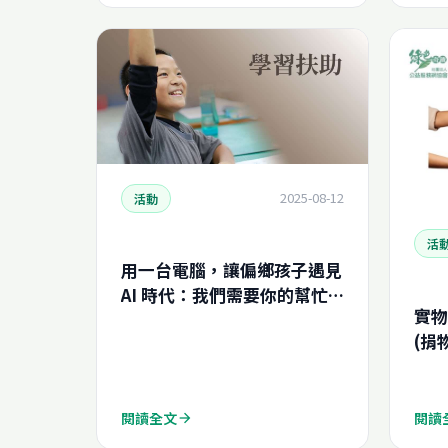
2025-08-12
活動
活
用一台電腦，讓偏鄉孩子遇見
AI 時代：我們需要你的幫忙
實物
(財團法人愛心第二春文教基
(捐
金會)
閱讀全文
閱讀
arrow_forward