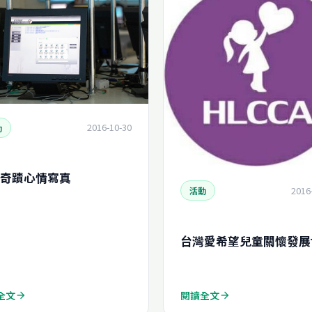
2016-10-30
動
奇蹟心情寫真
2016
活動
台灣愛希望兒童關懷發展
全文
閱讀全文
arrow_forward
arrow_forward