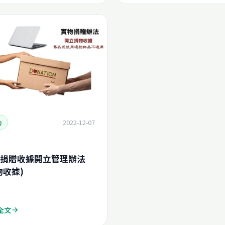
2022-12-07
動
捐贈收據開立管理辦法
物收據)
全文
arrow_forward