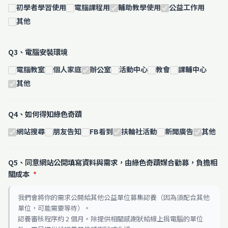
初學者學習使用
電腦課程用
輔助教學使用
公益工作用
其他
Q3、電腦安裝環境
電腦教室
個人家庭
辦公室
活動中心
教會
課輔中心
其他
Q4、如何得知綠色奇蹟
網站搜尋
朋友告知
FB看到
扶輪社活動
新聞廣告
其他
Q5、同意網站公開填寫資料與需求，由綠色奇蹟媒合勸募，負擔相
關成本
*
我們會將你的需求公開給其他公益單位募集認養（因為須配合其他
單位，可能需要等待）。
認養審核程序約 2 個月。除提供相關感謝狀給線上捐電腦的單位