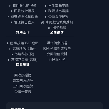
我們提供的服務
再生電腦申請
回收統計圖表
我要捐出電腦
資安與隱私權政策
公益合作提案
管理後台登入
家庭數位教育推動
服務條款
贊助合作
公開徵信
國際扶輪3510地區
媒合個案捐贈
高雄啟禾扶輪社
ESG 永續影響報告
矽聯科技(股)
公開徵信資料
慈濟基金會(高雄)
治理與財務
回收統計
回收捐贈榜
專案回收統計
五年回收趨勢
受贈一覽表