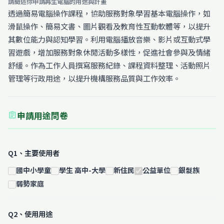
請簡述你申請再生電腦的用途與計畫
透過簡易電腦操作課程，協助服務對象學習基本電腦操作，如
滑鼠操作、簡易文書、圖片觀看及教育性互動軟體等，以提升
其數位能力與認知學習。利用電腦播放音樂、影片或互動式學
習遊戲，增加服務對象休閒活動多樣性，促進社會參與及情緒
舒緩。作為工作人員撰寫服務紀錄、課程資料整理、活動照片
管理等行政用途，以提升機構服務品質與工作效率。
申請用途問卷
assignment
Q1、主要使用者
國中小學童
學生 高中-大學
新住民
公益單位
銀髮族
弱勢家庭
Q2、使用用途