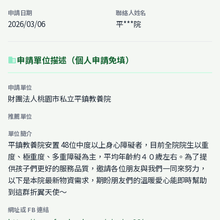
申請日期
聯絡人姓名
2026/03/06
平***院
申請單位描述（個人申請免填）
business
申請單位
財團法人桃園市私立平鎮教養院
推薦單位
單位簡介
平鎮教養院安置 48位中度以上身心障礙者，目前全院院生以重
度、極重度、多重障礙為主，平均年齡約４０歲左右。為了提
供孩子們更好的服務品質，邀請各位朋友與我們一同來努力，
以下是本院最新物資需求，期盼朋友們的溫暖愛心能即時幫助
到這群折翼天使～
網址或 FB 連結