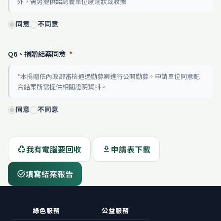
外，需另提供給認養單位感謝狀或收據
同意
不同意
Q6、捐贈結案同意
*
*本捐贈依內政部審核通過勸募案進行公開勸募。申請單位同意配
合結案所需提供相關證明資料。
同意
不同意
我有電腦要回收
申請表下載
recycling
download
填寫結案報告
task_alt
綠色服務
公益服務