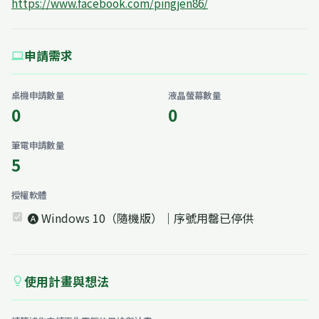
https://www.facebook.com/pingjen86/
申請需求
computer
桌機申請數量
液晶螢幕數量
0
0
筆電申請數量
5
授權軟體
🅐 Windows 10（隨機版）｜序號用罄已停供
使用計畫與想法
lightbulb