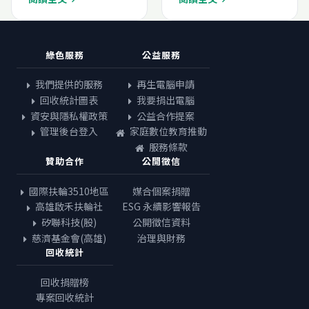
綠色服務
公益服務
我們提供的服務
再生電腦申請
回收統計圖表
我要捐出電腦
資安與隱私權政策
公益合作提案
管理後台登入
家庭數位教育推動
服務條款
贊助合作
公開徵信
國際扶輪3510地區
媒合個案捐贈
高雄啟禾扶輪社
ESG 永續影響報告
矽聯科技(股)
公開徵信資料
慈濟基金會(高雄)
治理與財務
回收統計
回收捐贈榜
專案回收統計