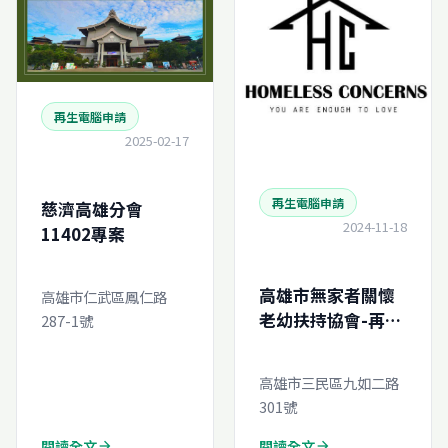
再生電腦申請
2025-02-17
再生電腦申請
慈濟高雄分會
2024-11-18
11402專案
高雄市無家者關懷
高雄市仁武區鳳仁路
老幼扶持協會-再生
287-1號
電腦線上申請
高雄市三民區九如二路
301號
閱讀全文
閱讀全文
arrow_forward
arrow_forward