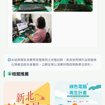
本結案報告為實際受贈案例之完整記錄，資源使用情形由受贈單
verified
位填報並經本會審核，公開呈現以落實財務透明與責信原則。
相關推薦
recommend