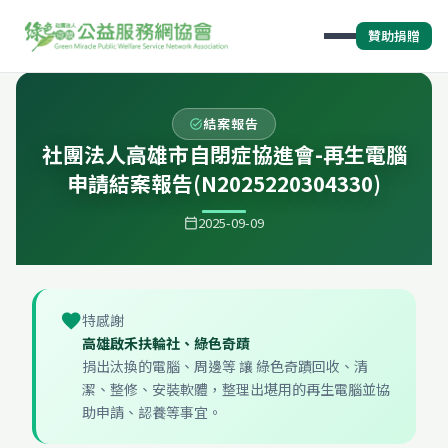
贊助捐贈
結案報告
task_alt
社團法人高雄市自閉症協進會-再生電腦
申請結案報告(N2025220304330)
2025-09-09
calendar_today
favorite
特感謝
高雄啟禾扶輪社、綠色奇蹟
捐出汰換的電腦、周邊等 讓 綠色奇蹟回收、清
潔、整修、安裝軟體，整理出堪用的再生電腦並協
助申請、認養等事宜。