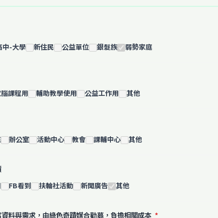
高中-大學
新住民
公益單位
銀髮族
弱勢家庭
電腦課程用
輔助教學使用
公益工作用
其他
庭
辦公室
活動中心
教會
課輔中心
其他
蹟
知
FB看到
扶輪社活動
新聞廣告
其他
寫資料與需求，由綠色奇蹟媒合勸募，負擔相關成本
*