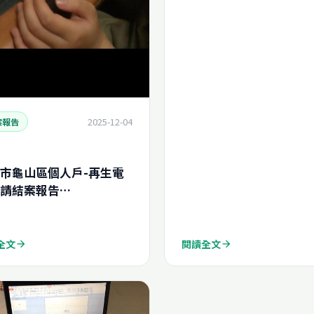
2025-12-04
案報告
市龜山區個人戶-再生電
請結案報告
02511112910950)
全文
閱讀全文
arrow_forward
arrow_forward