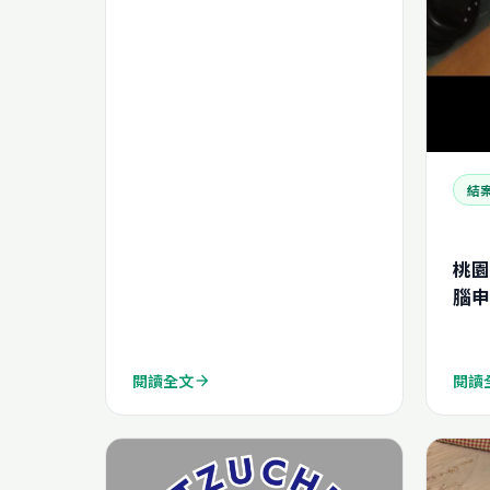
結
桃園
腦申
(N2
閱讀全文
閱讀
arrow_forward