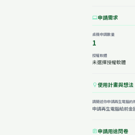
申請需求
computer
桌機申請數量
1
授權軟體
未選擇授權軟體
使用計畫與想法
lightbulb
請簡述你申請再生電腦的
申請再生電腦給前金國
申請用途問卷
assignment