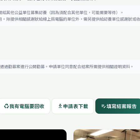
開給其他公益單位募集認養（因為須配合其他單位，可能需要等待）。
 個月。除提供相關感謝狀給線上捐電腦的單位外，需另提供給認養單位感謝狀或
核通過勸募案進行公開勸募。申請單位同意配合結案所需提供相關證明資料。
我有電腦要回收
申請表下載
填寫結案報告
recycling
download
edit_note