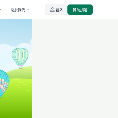
person_outline
關於我們
登入
贊助捐贈
_more
expand_more