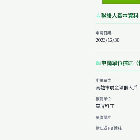
聯絡人基本資料
person
申請日期
2023/12/30
申請單位描述（
business
申請單位
高雄市前金區個人戶
推薦單位
高屏科丁
單位簡介
網址或 FB 連結