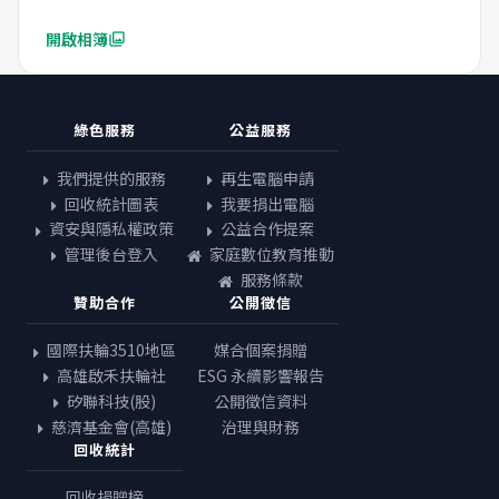
開啟相簿
photo_library
綠色服務
公益服務
我們提供的服務
再生電腦申請
回收統計圖表
我要捐出電腦
資安與隱私權政策
公益合作提案
管理後台登入
家庭數位教育推動
服務條款
贊助合作
公開徵信
國際扶輪3510地區
媒合個案捐贈
高雄啟禾扶輪社
ESG 永續影響報告
矽聯科技(股)
公開徵信資料
慈濟基金會(高雄)
治理與財務
回收統計
回收捐贈榜