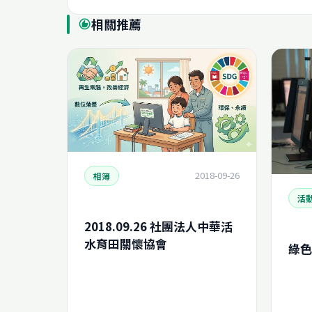
相關推薦
recommend
2018-09-26
相簿
活
2018.09.26 社團法人中華活
水育田關懷協會
綠色