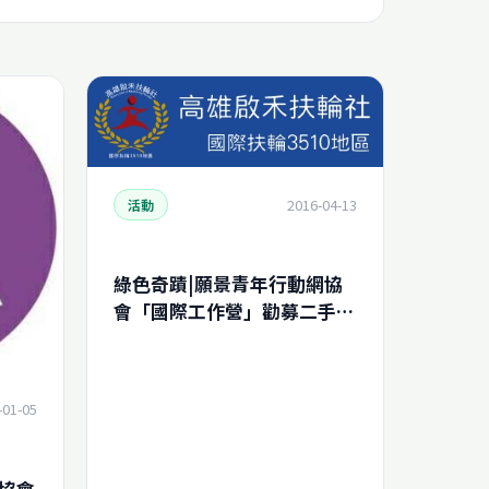
2016-04-13
活動
綠色奇蹟|願景青年行動網協
會「國際工作營」勸募二手電
腦專案
-01-05
協會