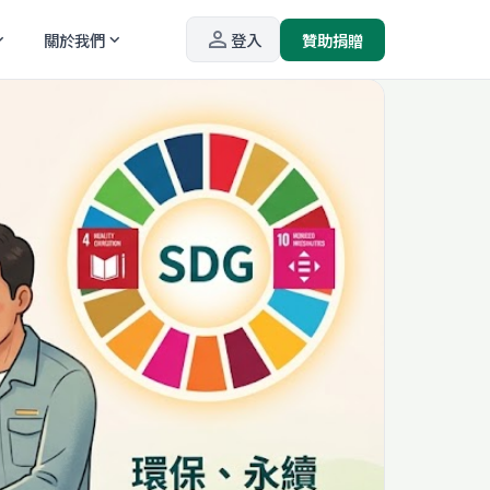
person_outline
關於我們
登入
贊助捐贈
_more
expand_more