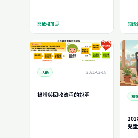
開啟相簿
閱讀
photo_library
2021-02-16
活動
捐贈與回收流程的說明
相
20
兒童