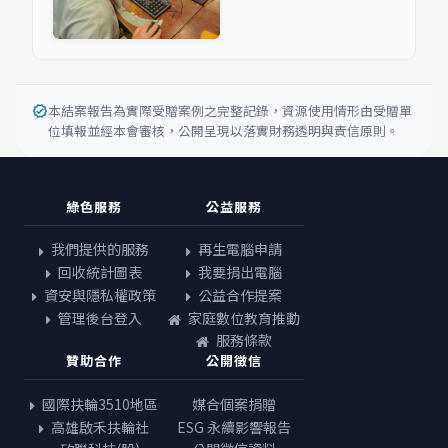
本結案報告為實際受贈案例之完整記錄，資源使用情形由受贈單
verified
位填報並經本會審核，公開呈現以落實財務透明與責信原則。
綠色服務
公益服務
我們提供的服務
再生電腦申請
回收統計圖表
我要捐出電腦
資安與隱私權政策
公益合作提案
管理後台登入
家庭數位教育推動
服務條款
贊助合作
公開徵信
國際扶輪3510地區
媒合個案捐贈
高雄啟禾扶輪社
ESG 永續影響報告