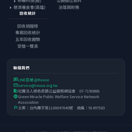
矽聯科技(股)
公開徵信資料
慈濟基金會(高雄)
治理與財務
回收統計
回收捐贈榜
專案回收統計
五年回收趨勢
受贈一覽表
聯絡我們
LINE官網 @Reuse
chat
service@reuse.org.tw
email
社團法人綠色奇蹟公益服務網協會 07-7190888
business
Green Miracle Public Welfare Service Network
language
Association
立案：台內團字第1100047640號 統編：91497583
flag