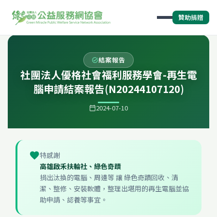
贊助捐贈
結案報告
task_alt
社團法人優格社會福利服務學會-再生電
腦申請結案報告(N20244107120)
2024-07-10
calendar_today
favorite
特感謝
高雄啟禾扶輪社、綠色奇蹟
捐出汰換的電腦、周邊等 讓 綠色奇蹟回收、清
潔、整修、安裝軟體，整理出堪用的再生電腦並協
助申請、認養等事宜。