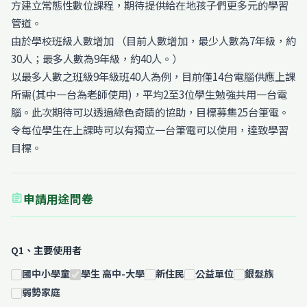
方建立常態性數位課程，期待提供給在地孩子們更多元的學習
管道。
由於學校班級人數增加 （目前人數增加，最少人數為7年級，約
30人；最多人數為9年級，約40人。）
以最多人數之班級9年級班40人為例，目前僅14台電腦供應上課
所需(其中一台為老師使用)，平均2至3位學生勉強共用一台電
腦。此次期待可以透過綠色奇蹟的協助，目標募集25台筆電。
令每位學生在上課時可以有獨立一台筆電可以使用，達致學習
目標。
申請用途問卷
assignment
Q1、主要使用者
國中小學童
學生 高中-大學
新住民
公益單位
銀髮族
弱勢家庭