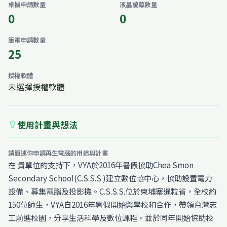
桌機申請數量
液晶螢幕數量
0
0
筆電申請數量
25
授權軟體
未選擇授權軟體
使用計畫與想法
lightbulb
請簡述你申請再生電腦的用途與計畫
在 貴單位的支持下，VYA於2016年暑假協助Chea Smon
Secondary School(C.S.S.S.)建立數位協中心，協助設置電力
設備、募集電腦及投影機。C.S.S.S.位於柬埔寨暹粒省，全校約
150位師生，VYA自2016年暑假開始與學校和合作，帶領台灣志
工前進校園，分享生活科學及數位課程。並於同年開始協助校