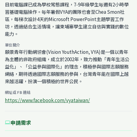
目前電腦課已成為學校常態課程，7-9年級學生毎週有2小時學
習基礎電腦操作。毎年暑假VYA的團隊也會至Chea Smon社
區，每梯次設計4天的Microsoft PowerPoint主題學習工作
坊，透過結合生活情境，讓柬埔寨學生建立自信與實踐的數位
能力。
單位簡介
願景青年行動網協會(Vision YouthAction, VYA)是一個以青年
為主體的非政府組織，成立於2002年，致力推動「青年生活公
益化」、「公益參與國際化」的理念，積極參與國際志願服務
網絡，期待透過國際志願服務的參與，台灣青年能在國際上越
來越活躍，扮演一個積極的世界公民。
網址或 FB 連結
https://www.facebook.com/vyataiwan/
申請需求
computer