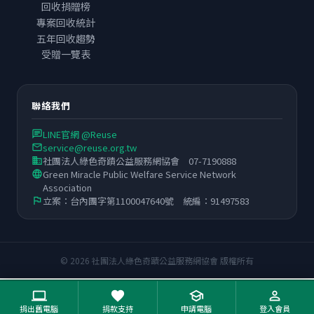
回收捐贈榜
專案回收統計
五年回收趨勢
受贈一覽表
聯絡我們
LINE官網 @Reuse
chat
service@reuse.org.tw
email
社團法人綠色奇蹟公益服務網協會 07-7190888
business
Green Miracle Public Welfare Service Network
language
Association
立案：台內團字第1100047640號 統編：91497583
flag
© 2026 社團法人綠色奇蹟公益服務網協會 版權所有
computer
favorite
school
person_outline
捐出舊電腦
捐款支持
申請電腦
登入會員