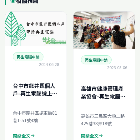
相關推薦
recommend
再生電腦申請
再生電腦申請
2024-06-28
2023-03-06
台中市龍井區個人
高雄市健康管理產
戶-再生電腦線上申
業協會-再生電腦線
請
上申請
台中市龍井區遠東街81
高雄市三民區大順二路
巷1-51號4樓
425巷38弄18號
閱讀全文
閱讀全文
arrow_forward
arrow_forward