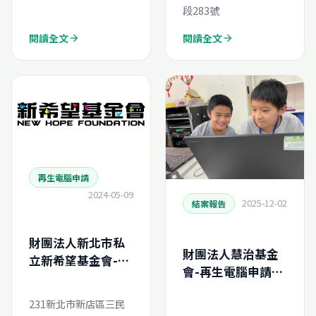
段283號
閱讀全文
閱讀全文
arrow_forward
arrow_forward
再生電腦申請
2024-05-09
2025-12-02
結案報告
財團法人新北市私
財團法人慧治基金
立新希望基金會-再
會-再生電腦申請結
生電腦線上申請
案報告
231新北市新店區三民
(N20255518080)