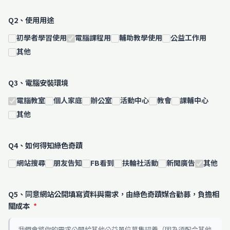
Q2、使用用途
初學者學習使用
電腦課程用
輔助教學使用
公益工作用
其他
Q3、電腦安裝環境
電腦教室
個人家庭
辦公室
活動中心
教會
課輔中心
其他
Q4、如何得知綠色奇蹟
網站搜尋
朋友告知
FB看到
扶輪社活動
新聞廣告
其他
Q5、同意網站公開填寫資料與需求，由綠色奇蹟媒合勸募，負擔相
關成本
*
我們會將你的需求公開給其他公益單位募集認養（因為須配合其他