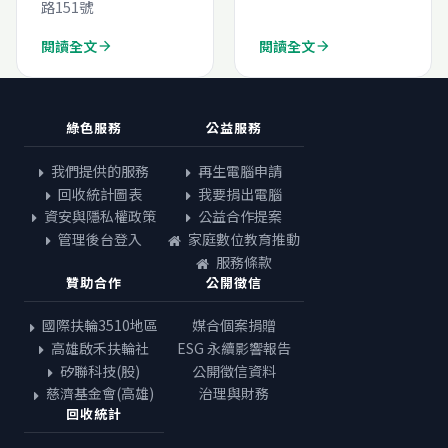
路151號
閱讀全文
閱讀全文
arrow_forward
arrow_forward
綠色服務
公益服務
我們提供的服務
再生電腦申請
回收統計圖表
我要捐出電腦
資安與隱私權政策
公益合作提案
管理後台登入
家庭數位教育推動
服務條款
贊助合作
公開徵信
國際扶輪3510地區
媒合個案捐贈
高雄啟禾扶輪社
ESG 永續影響報告
矽聯科技(股)
公開徵信資料
慈濟基金會(高雄)
治理與財務
回收統計