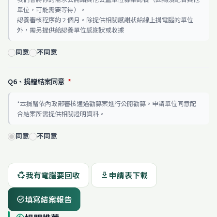
單位，可能需要等待）。
認養審核程序約 2 個月。除提供相關感謝狀給線上捐電腦的單位
外，需另提供給認養單位感謝狀或收據
同意
不同意
Q6、捐贈結案同意
*
*本捐贈依內政部審核通過勸募案進行公開勸募。申請單位同意配
合結案所需提供相關證明資料。
同意
不同意
我有電腦要回收
申請表下載
recycling
download
填寫結案報告
task_alt