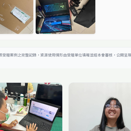
際受贈案例之完整記錄，資源使用情形由受贈單位填報並經本會審核，公開呈