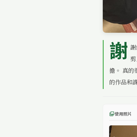
謝
謝
剪
擔。 真
的作品和
使用照片
photo_library