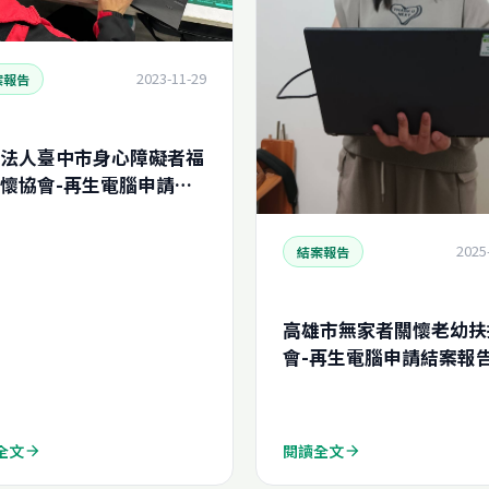
2023-11-29
案報告
法人臺中市身心障礙者福
懷協會-再生電腦申請結
(N2023816438370)
2025
結案報告
高雄市無家者關懷老幼扶
會-再生電腦申請結案報
(N2025220478910)
全文
閱讀全文
arrow_forward
arrow_forward