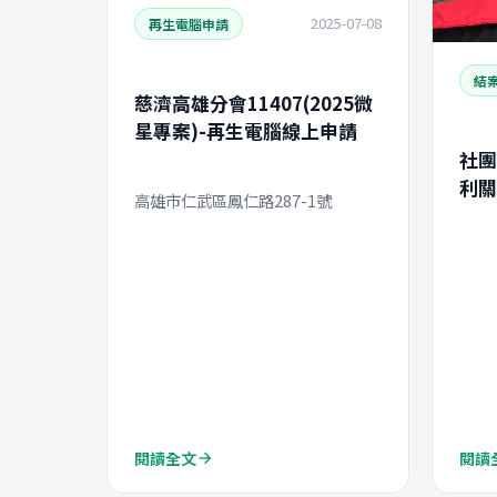
2025-07-08
再生電腦申請
結
慈濟高雄分會11407(2025微
星專案)-再生電腦線上申請
社團
利關
高雄市仁武區鳳仁路287-1號
案報告
閱讀全文
閱讀
arrow_forward