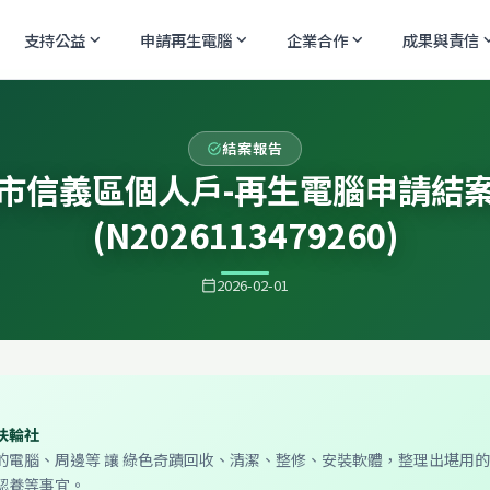
支持公益
申請再生電腦
企業合作
成果與責信
expand_more
expand_more
expand_more
expand
結案報告
task_alt
市信義區個人戶-再生電腦申請結
(N2026113479260)
2026-02-01
calendar_today
扶輪社
的電腦、周邊等 讓 綠色奇蹟回收、清潔、整修、安裝軟體，整理出堪用
認養等事宜。