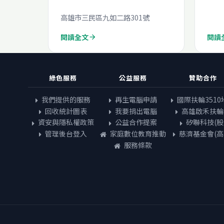
高雄市三民區九如二路301號
閱讀全文
閱讀
arrow_forward
綠色服務
公益服務
贊助合作
我們提供的服務
再生電腦申請
國際扶輪3510
回收統計圖表
我要捐出電腦
高雄啟禾扶輪
資安與隱私權政策
公益合作提案
矽聯科技(股
管理後台登入
家庭數位教育推動
慈濟基金會(高
服務條款