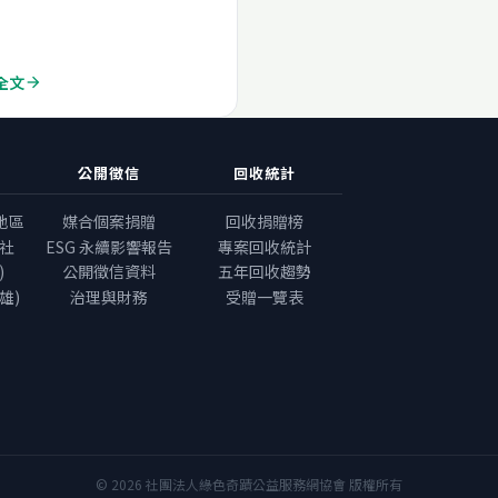
全文
arrow_forward
公開徵信
回收統計
地區
媒合個案捐贈
回收捐贈榜
社
ESG 永續影響報告
專案回收統計
)
公開徵信資料
五年回收趨勢
雄)
治理與財務
受贈一覽表
© 2026 社團法人綠色奇蹟公益服務網協會 版權所有