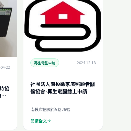
2024-12-18
再生電腦申請
-04-22
社團法人南投縣家庭照顧者關
持協
懷協會-再生電腦線上申請
告
南投市信義街5巷26號
閱讀全文
arrow_forward