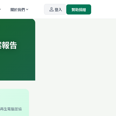
person_outline
關於我們
登入
贊助捐贈
_more
expand_more
案報告
的再生電腦並協