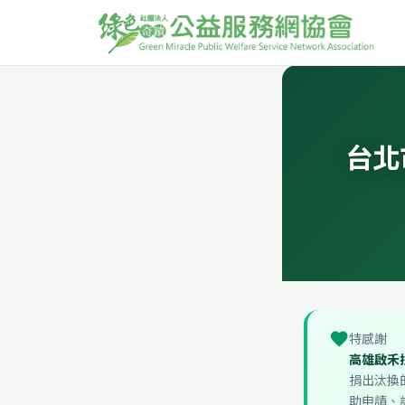
台北
favorite
特感謝
高雄啟禾
捐出汰換
助申請、