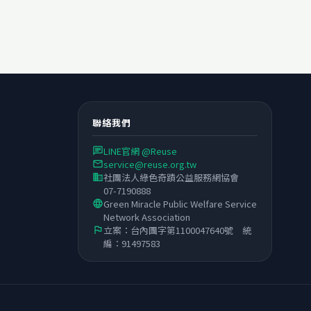
聯絡我們
LINE官網 @Reuse
chat
service@reuse.org.tw
email
社團法人綠色奇蹟公益服務網協會
business
07-7190888
Green Miracle Public Welfare Service
language
Network Association
立案：台內團字第1100047640號 統
flag
編：91497583