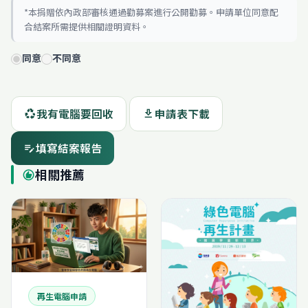
*本捐贈依內政部審核通過勸募案進行公開勸募。申請單位同意配
合結案所需提供相關證明資料。
同意
不同意
我有電腦要回收
申請表下載
recycling
download
填寫結案報告
edit_note
相關推薦
recommend
再生電腦申請