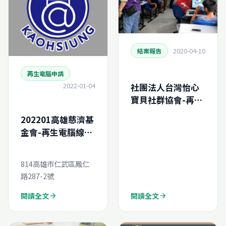
2020-04-10
結案報告
再生電腦申請
2022-01-04
社團法人台灣怡心
寶貝社群協會-再生
電腦申請結案報告
202201高雄慈濟基
(N202024541086
金會-再生電腦線上
0)
申請
814高雄市仁武區鳳仁
路287-2號
閱讀全文
閱讀全文
arrow_forward
arrow_forward