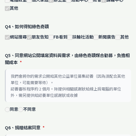
其他
Q4、如何得知綠色奇蹟
網站搜尋
朋友告知
FB看到
扶輪社活動
新聞廣告
其他
Q5、同意網站公開填寫資料與需求，由綠色奇蹟媒合勸募，負擔相
關成本
*
我們會將你的需求公開給其他公益單位募集認養（因為須配合其他
單位，可能需要等待）。
認養審核程序約 2 個月。除提供相關感謝狀給線上捐電腦的單位
外，需另提供給認養單位感謝狀或收據
同意
不同意
Q6、捐贈結案同意
*