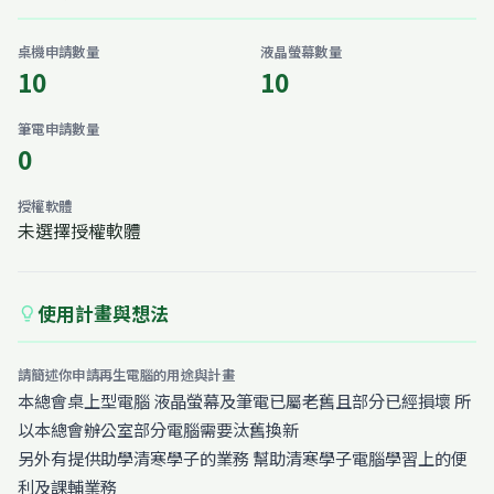
桌機申請數量
液晶螢幕數量
10
10
筆電申請數量
0
授權軟體
未選擇授權軟體
使用計畫與想法
lightbulb
請簡述你申請再生電腦的用途與計畫
本總會桌上型電腦 液晶螢幕及筆電已屬老舊且部分已經損壞 所
以本總會辦公室部分電腦需要汰舊換新
另外有提供助學清寒學子的業務 幫助清寒學子電腦學習上的便
利及課輔業務