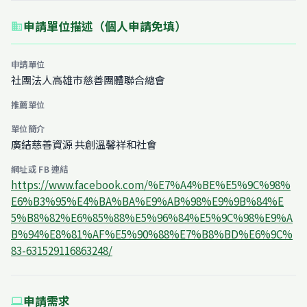
申請單位描述（個人申請免填）
business
申請單位
社團法人高雄市慈善團體聯合總會
推薦單位
單位簡介
廣結慈善資源 共創溫馨祥和社會
網址或 FB 連結
https://www.facebook.com/%E7%A4%BE%E5%9C%98%
E6%B3%95%E4%BA%BA%E9%AB%98%E9%9B%84%E
5%B8%82%E6%85%88%E5%96%84%E5%9C%98%E9%A
B%94%E8%81%AF%E5%90%88%E7%B8%BD%E6%9C%
83-631529116863248/
申請需求
computer