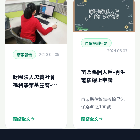
再生電腦申請
2024-06-03
2020-01-06
結案報告
苗栗縣個人戶-再生
財團法人忠義社會
電腦線上申請
福利事業基金會-再
生電腦申請結案報
苗栗縣後龍鎮校椅里乞
告
仔路40之100號
(N201912627304
0)
閱讀全文
閱讀全文
arrow_forward
arrow_forward