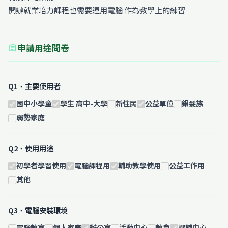
開辦就業培力課程也需要運用電腦 作為教學上的練習
申請用途問卷
assignment
Q1、主要使用者
國中小學童
學生 高中-大學
新住民
公益單位
銀髮族
弱勢家庭
Q2、使用用途
初學者學習使用
電腦課程用
輔助教學使用
公益工作用
其他
Q3、電腦安裝環境
電腦教室
個人家庭
辦公室
活動中心
教會
課輔中心