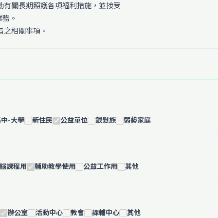
推動有關長期照護各項福利措施，並接受
業務。
旨之相關事項。
高中-大學
新住民
公益單位
銀髮族
弱勢家庭
腦課程用
輔助教學使用
公益工作用
其他
辦公室
活動中心
教會
課輔中心
其他