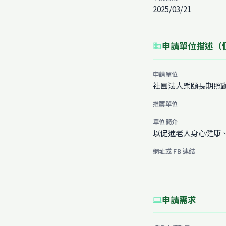
2025/03/21
申請單位描述（
business
申請單位
社團法人樂頤長期照
推薦單位
單位簡介
以促進老人身心健康
網址或 FB 連結
申請需求
computer