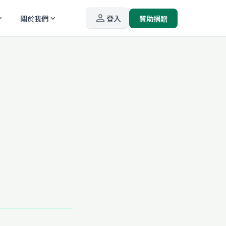
person_outline
關於我們
登入
贊助捐贈
_more
expand_more