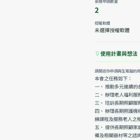
桌機申請數量
2
授權軟體
未選擇授權軟體
使用計畫與想法
lightbulb
請簡述你申請再生電腦的
本會之任務如下：
一、 推動多元連續的
二、 辦理老人福利服
三、 培訓長期照顧服
四、 辦理長期照護
練課程及服務老人之
五、 提供長期照顧
備及相關器材等之諮