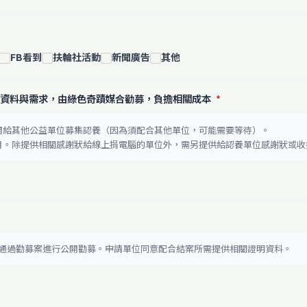
FB看到
扶輪社活動
新聞廣告
其他
寫資料與需求，由綠色奇蹟媒合勸募，負擔相關成本
*
開給其他公益單位募集認養（因為須配合其他單位，可能需要等待）。
個月。除提供相關感謝狀給線上捐電腦的單位外，需另提供給認養單位感謝狀或收
核通過勸募案進行公開勸募。申請單位同意配合結案所需提供相關證明資料。