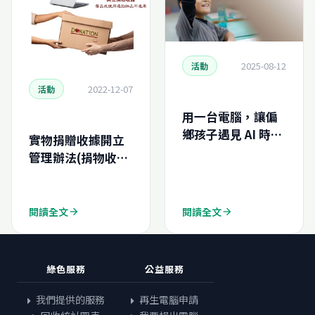
2025-08-12
活動
2022-12-07
活動
用一台電腦，讓偏
鄉孩子遇見 AI 時
實物捐贈收據開立
代：我們需要你的
管理辦法(捐物收
幫忙(財團法人愛心
據)
第二春文教基金會)
閱讀全文
閱讀全文
arrow_forward
arrow_forward
綠色服務
公益服務
我們提供的服務
再生電腦申請