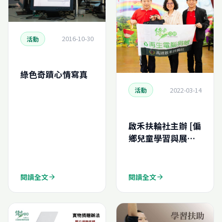
2016-10-30
活動
綠色奇蹟心情寫真
2022-03-14
活動
啟禾扶輪社主辦 [偏
鄉兒童學習與展能
計畫] 捐贈活動
閱讀全文
閱讀全文
arrow_forward
arrow_forward