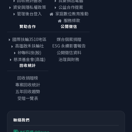
回收統計圖表
我要捐出電腦
資安與隱私權政策
公益合作提案
管理後台登入
家庭數位教育推動
服務條款
贊助合作
公開徵信
國際扶輪3510地區
媒合個案捐贈
高雄啟禾扶輪社
ESG 永續影響報告
矽聯科技(股)
公開徵信資料
慈濟基金會(高雄)
治理與財務
回收統計
回收捐贈榜
專案回收統計
五年回收趨勢
受贈一覽表
聯絡我們
LINE官網 @Reuse
chat