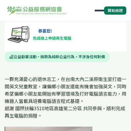
贊助捐贈
公益勸募活動・捐款為純粹公益行為，不涉及任何對價
volunteer_activism
一群充滿愛心的退休志工，在台南大內二溪原衛生室打造一
間英文兒童教室，讓偏鄉小朋友還能有機會加強英文，同時
希望偏鄉小朋友能開始有學習環境及打好電腦語言能力，用
機器人當載具培養電腦語言程式基礎。
感謝 國際扶輪3510地區高雄第二分區 共同參與，順利完成
再生電腦的捐贈。