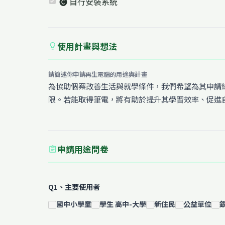
🅒 自行安裝系統
使用計畫與想法
lightbulb
請簡述你申請再生電腦的用途與計畫
為協助個案改善生活與就學條件，我們希望為其申請
限。若能取得筆電，將有助於提升其學習效率、促進
申請用途問卷
assignment
Q1、主要使用者
國中小學童
學生 高中-大學
新住民
公益單位