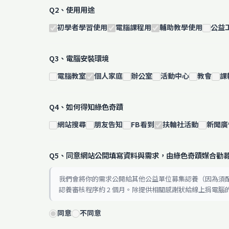
Q2、使用用途
初學者學習使用
電腦課程用
輔助教學使用
公益
Q3、電腦安裝環境
電腦教室
個人家庭
辦公室
活動中心
教會
課
Q4、如何得知綠色奇蹟
網站搜尋
朋友告知
FB看到
扶輪社活動
新聞廣
Q5、同意網站公開填寫資料與需求，由綠色奇蹟媒合勸
我們會將你的需求公開給其他公益單位募集認養（因為須
認養審核程序約 2 個月。除提供相關感謝狀給線上捐電
同意
不同意