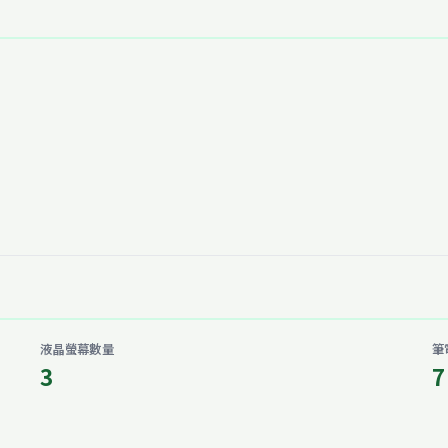
液晶螢幕數量
筆
3
7