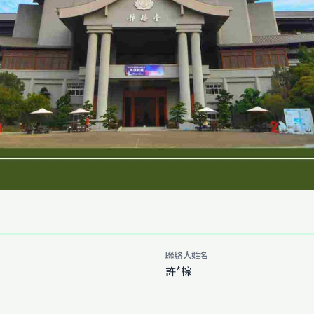
聯絡人姓名
許*棕