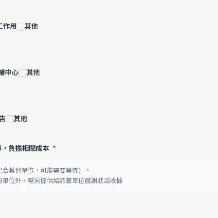
工作用
其他
輔中心
其他
告
其他
募，負擔相關成本
*
配合其他單位，可能需要等待）。
腦的單位外，需另提供給認養單位感謝狀或收據