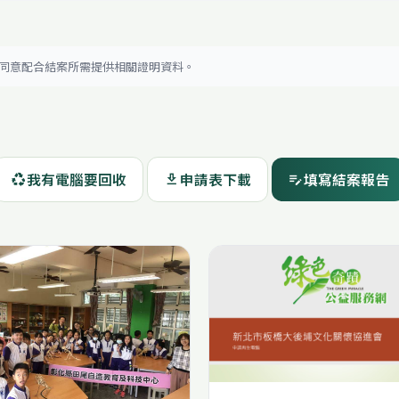
位同意配合結案所需提供相關證明資料。
我有電腦要回收
申請表下載
填寫結案報告
recycling
download
edit_note