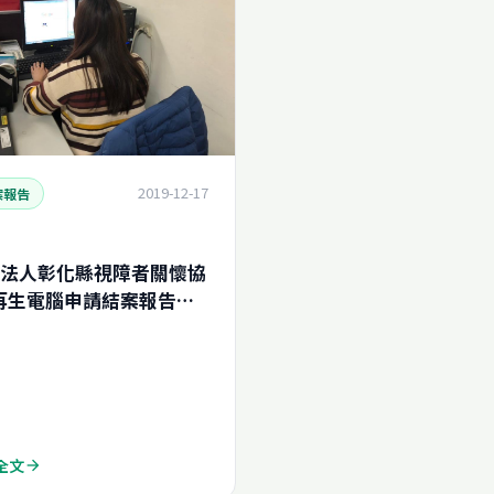
2019-12-17
案報告
法人彰化縣視障者關懷協
再生電腦申請結案報告
019116227540)
全文
arrow_forward