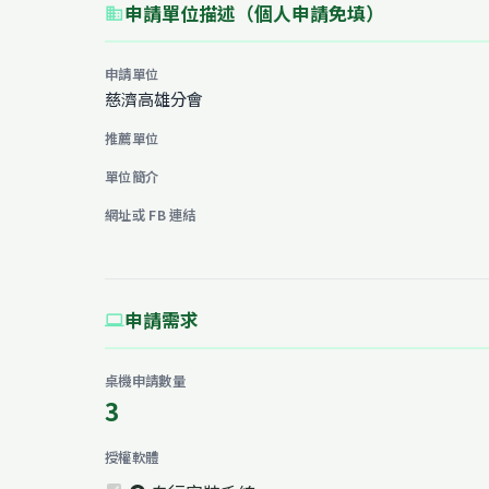
申請單位描述（個人申請免填）
business
申請單位
慈濟高雄分會
推薦單位
單位簡介
網址或 FB 連結
申請需求
computer
桌機申請數量
3
授權軟體