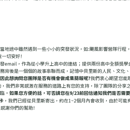
當地途中雖然遇到一些小小的突發狀況，如
:
颶風影響營隊行程
說一切安好
!
發
email
，作為從小學升上
高中的連結；提供兩份高中全額獎學
務
背後是一個個的故事串聯而成，記憶中貝里斯的人民、文化、
因此想詢問您團隊是否有機會做
成果簡報呢
?
我們衷心期望您能
勵，我們非常感激在
服務的道路上有您的支持，除了團隊的分享
臨。
如果您方便的話，可否請您在
9/23
前回信通知我們
是否需
卡
，我們已經從貝里
斯寄出，約在
1~2
個月內會收到，由於可能
常感謝你們的幫助
!