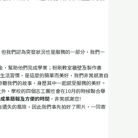
，但我們認為突發狀況也是服務的一部分，我們一
金，幫助他們完成學業；粉刷教
室牆壁及製作書
生活習
慣，是這麼的簡單而美好，我們非常感激自
聆聽我們的故事，身歷其中一起感受服務的美好
。
之外，學校的四個志工團
也會在
10
月的時候聯合舉
要成果簡報及方便的時間
，
非常感謝您
!
有遺失的風險，因此我
們事先拍好了照片，一同寄