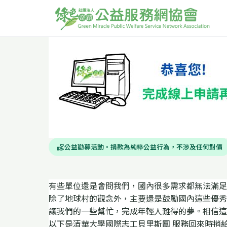
公益勸募活動・捐款為純粹公益行為，不涉及任何對價
volunteer_activism
有些單位還是會問我們，國內很多需求都無法滿足
除了地球村的觀念外，主要還是鼓勵國內這些優秀
讓我們的一些幫忙，完成年輕人難得的夢。相信這
以下是清華大學國際志工貝里斯團 服務回來時捎