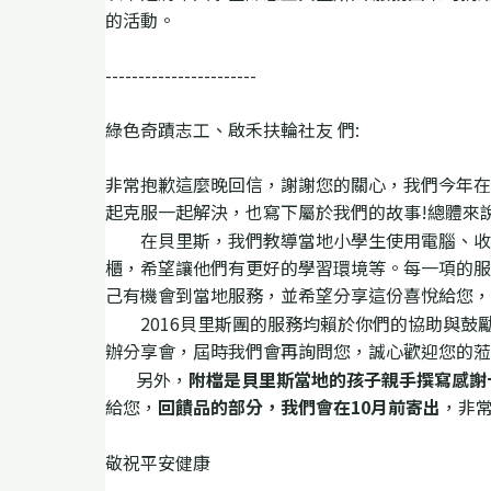
的活動。
-----------------------
綠色奇蹟志工、啟禾扶輪社友 們:
非常抱歉這麼晚回信，謝謝您的關心，我們今年在
起克服一起解決，也寫下屬於我們的故事
!
總體來
在貝里斯
，我們教導當地小學生使用電腦、收
櫃，希望讓他們有更好的學習環境等。每一項的服
己有機會到當地服務，並
希望分享這份喜悅給您，
2016
貝里斯團的服務均賴於你們的協助與鼓
辦分享會，屆時我們會再詢問您，誠心歡
迎您的蒞
另外，
附檔是貝里斯當地的孩子親手撰寫感謝
給您，
回饋品的部分，我們會在
10
月前
寄出
，非
敬祝平安健康