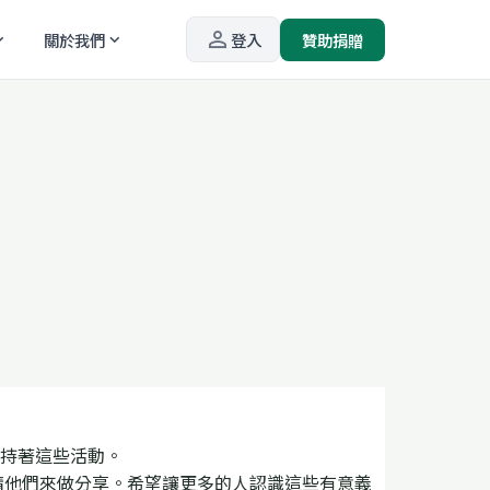
person_outline
關於我們
登入
贊助捐贈
_more
expand_more
持著這些活動。
請他們來做分享。希望讓更多的人認識這些有意義