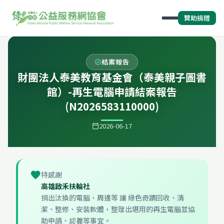
贊助捐贈
結案報告
task_alt
財團法人泰美教育基金會（泰美親子圖書
館）-再生電腦申請結案報告
(N2026583110000)
2026-06-17
calendar_today
favorite
特感謝
高雄啟禾扶輪社
捐出汰換的電腦、周邊等 讓 綠色奇蹟回收、清
潔、整修、安裝軟體，整理出堪用的再生電腦並協
助申請、認養等事宜。