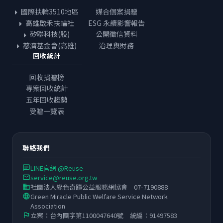
國際扶輪3510地區
媒合個案捐贈
高雄啟禾扶輪社
ESG 永續影響報告
矽聯科技(股)
公開徵信資料
慈濟基金會(高雄)
治理與財務
回收統計
回收捐贈榜
專案回收統計
五年回收趨勢
受贈一覽表
聯絡我們
LINE官網 @Reuse
chat
service@reuse.org.tw
email
社團法人綠色奇蹟公益服務網協會 07-7190888
business
Green Miracle Public Welfare Service Network
language
Association
立案：台內團字第1100047640號 統編：91497583
flag