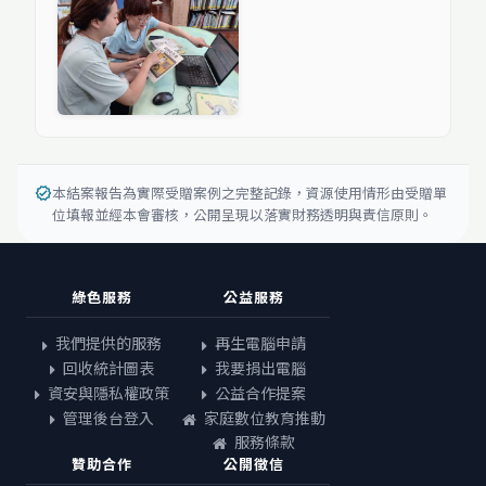
本結案報告為實際受贈案例之完整記錄，資源使用情形由受贈單
verified
位填報並經本會審核，公開呈現以落實財務透明與責信原則。
綠色服務
公益服務
我們提供的服務
再生電腦申請
回收統計圖表
我要捐出電腦
資安與隱私權政策
公益合作提案
管理後台登入
家庭數位教育推動
服務條款
贊助合作
公開徵信