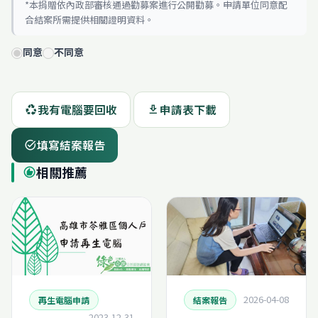
*本捐贈依內政部審核通過勸募案進行公開勸募。申請單位同意配
合結案所需提供相關證明資料。
同意
不同意
我有電腦要回收
申請表下載
recycling
download
填寫結案報告
task_alt
相關推薦
recommend
2026-04-08
再生電腦申請
結案報告
2023-12-31