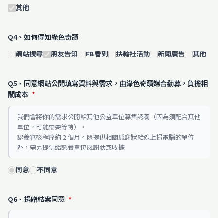
其他
Q4、如何得知綠色奇蹟
網站搜尋
朋友告知
FB看到
扶輪社活動
新聞廣告
其他
Q5、同意網站公開填寫資料與需求，由綠色奇蹟媒合勸募，負擔相
關成本
*
我們會將你的需求公開給其他公益單位募集認養（因為須配合其他
單位，可能需要等待）。
認養審核程序約 2 個月。除提供相關感謝狀給線上捐電腦的單位
外，需另提供給認養單位感謝狀或收據
同意
不同意
Q6、捐贈結案同意
*