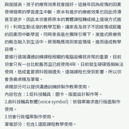
與度越高，孩子的療育效果就會越好。這幾年因為疫情的因素
使得個案的學習產生中斷，原本有進步的療癒效果也因此停滯
甚至退步，因此本協會將原本的實體課程轉成線上遠端方式進
行，利用生動活潑的教學互動，讓家長及孩子不因疫情或距離
的因素而中斷學習，同時家長能在團隊引導下，漸進式將療育
的概念融入到生活中，將策略應用到家庭情境，進而達成教學
目標。
要進行遠端溝通訓練課程相關的電腦設備就非常的重要，目前
協會只有一台比較舊而且已經使用4年，日前發生硬碟毀損無法
使用，造成重要資料毀損遺失，遠端課程也受到影響，所以協
會急需桌機及筆電。
桌機部分可以提供溝通訓練師製作教案使用，
內容包含：1.低科技輔具：圖卡、版面設計製作等。
2.高科技輔具軟體(voice symbol)：依個案需求進行版面製作
使用。
3.協會行政檔案製作使用。
筆電部分：包含1.遠距課程教學使用。