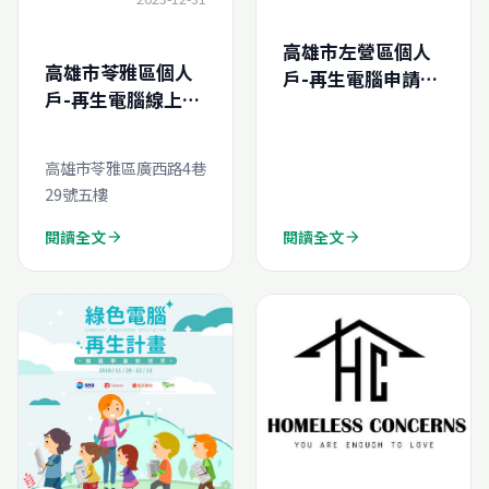
高雄市左營區個人
高雄市苓雅區個人
戶-再生電腦申請結
戶-再生電腦線上申
案報告
請
(N202622645672
0)
高雄市苓雅區廣西路4巷
29號五樓
閱讀全文
閱讀全文
arrow_forward
arrow_forward