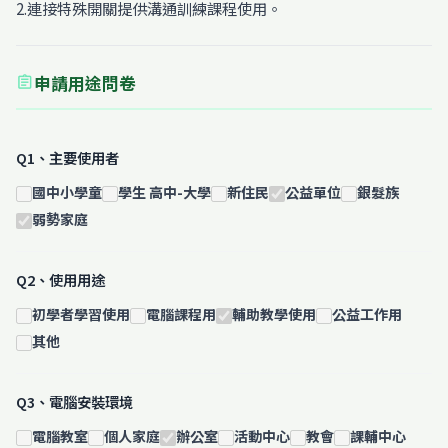
2.連接特殊開關提供溝通訓練課程使用。
申請用途問卷
assignment
Q1、主要使用者
國中小學童
學生 高中-大學
新住民
公益單位
銀髮族
弱勢家庭
Q2、使用用途
初學者學習使用
電腦課程用
輔助教學使用
公益工作用
其他
Q3、電腦安裝環境
電腦教室
個人家庭
辦公室
活動中心
教會
課輔中心