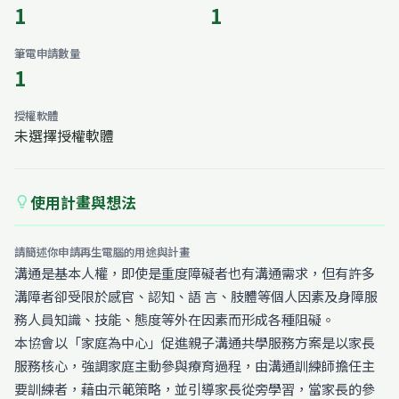
1
1
筆電申請數量
1
授權軟體
未選擇授權軟體
使用計畫與想法
lightbulb
請簡述你申請再生電腦的用途與計畫
溝通是基本人權，即使是重度障礙者也有溝通需求，但有許多
溝障者卻受限於感官、認知、語 言、肢體等個人因素及身障服
務人員知識、技能、態度等外在因素而形成各種阻礙。
本協會以「家庭為中心」促進親子溝通共學服務方案是以家長
服務核心，強調家庭主動參與療育過程，由溝通訓練師擔任主
要訓練者，藉由示範策略，並引導家長從旁學習，當家長的參