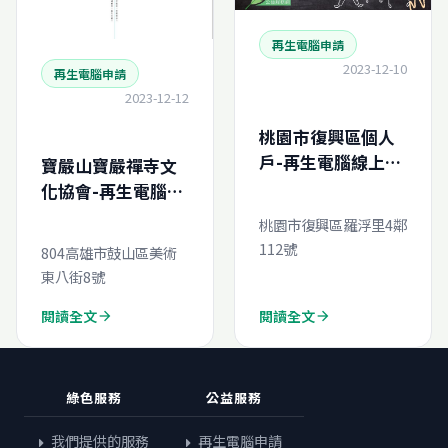
再生電腦申請
2023-12-10
再生電腦申請
2023-12-12
桃園市復興區個人
戶-再生電腦線上申
寶嚴山寶嚴禪寺文
請
化協會-再生電腦線
上申請
桃園市復興區羅浮里4鄰
112號
804高雄市鼓山區美術
東八街8號
閱讀全文
閱讀全文
arrow_forward
arrow_forward
綠色服務
公益服務
我們提供的服務
再生電腦申請