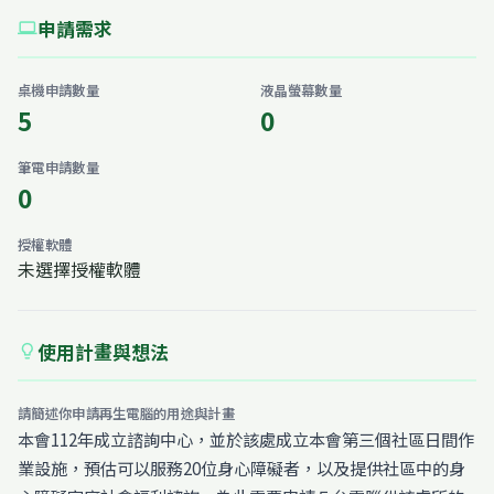
申請需求
computer
桌機申請數量
液晶螢幕數量
5
0
筆電申請數量
0
授權軟體
未選擇授權軟體
使用計畫與想法
lightbulb
請簡述你申請再生電腦的用途與計畫
本會112年成立諮詢中心，並於該處成立本會第三個社區日間作
業設施，預估可以服務20位身心障礙者，以及提供社區中的身