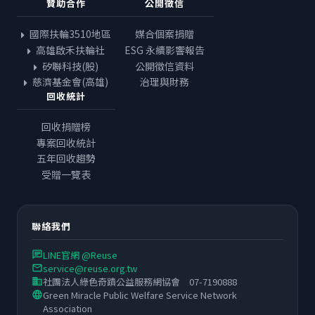
贊助合作
公開徵信
國際扶輪3510地區
媒合個案捐贈
高雄啟禾扶輪社
ESG 永續影響報告
矽聯科技(股)
公開徵信資料
慈濟基金會(高雄)
治理與財務
回收統計
回收捐贈榜
專案回收統計
五年回收趨勢
受贈一覽表
聯絡我們
LINE官網 @Reuse
chat
service@reuse.org.tw
email
社團法人綠色奇蹟公益服務網協會 07-7190888
business
Green Miracle Public Welfare Service Network
language
Association