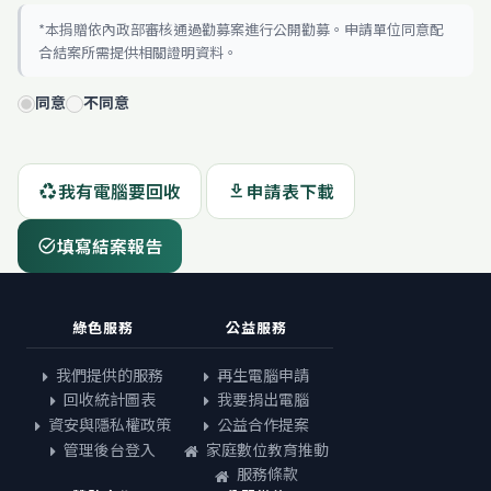
*本捐贈依內政部審核通過勸募案進行公開勸募。申請單位同意配
合結案所需提供相關證明資料。
同意
不同意
我有電腦要回收
申請表下載
recycling
download
填寫結案報告
task_alt
綠色服務
公益服務
我們提供的服務
再生電腦申請
回收統計圖表
我要捐出電腦
資安與隱私權政策
公益合作提案
管理後台登入
家庭數位教育推動
服務條款