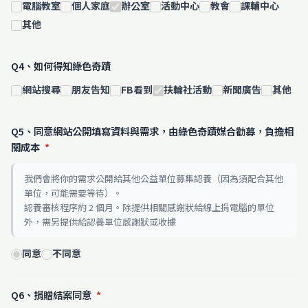
電腦教室
個人家庭
辦公室
活動中心
教會
課輔中心
其他
Q4、如何得知綠色奇蹟
網站搜尋
朋友告知
FB看到
扶輪社活動
新聞廣告
其他
Q5、同意網站公開填寫資料與需求，由綠色奇蹟媒合勸募，負擔相
關成本
*
我們會將你的需求公開給其他公益單位募集認養（因為須配合其他
單位，可能需要等待）。
認養審核程序約 2 個月。除提供相關感謝狀給線上捐電腦的單位
外，需另提供給認養單位感謝狀或收據
同意
不同意
Q6、捐贈結案同意
*