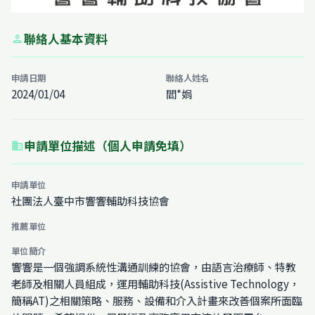
聯絡人基本資料
person
申請日期
聯絡人姓名
2024/01/04
閻*娟
申請單位描述（個人申請免填）
business
申請單位
社團法人臺中市響響輔助科技協會
推薦單位
單位簡介
響響是一個強調系統性溝通訓練的協會，由語言治療師、特教
老師及相關人員組成，運用輔助科技(Assistive Technology，
簡稱AT)之相關策略、服務、設備和介入計畫來改善個案所面臨