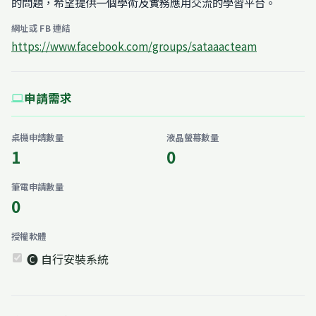
的問題，希望提供一個學術及實務應用交流的學習平台。
網址或 FB 連結
https://www.facebook.com/groups/sataaacteam
申請需求
computer
桌機申請數量
液晶螢幕數量
1
0
筆電申請數量
0
授權軟體
🅒 自行安裝系統