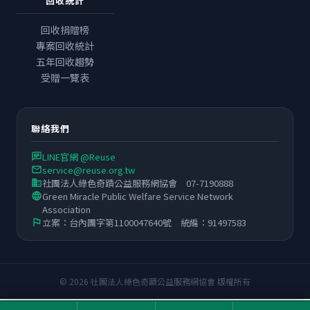
回收統計
回收捐贈榜
專案回收統計
五年回收趨勢
受贈一覽表
聯絡我們
LINE官網 @Reuse
chat
service@reuse.org.tw
email
社團法人綠色奇蹟公益服務網協會 07-7190888
business
Green Miracle Public Welfare Service Network
language
Association
立案：台內團字第1100047640號 統編：91497583
flag
© 2026 社團法人綠色奇蹟公益服務網協會 版權所有