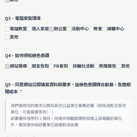
Q3、電腦安裝環境
電腦教室
個人家庭
辦公室
活動中心
教會
課輔中心
其他
Q4、如何得知綠色奇蹟
網站搜尋
朋友告知
FB看到
扶輪社活動
新聞廣告
其他
Q5、同意網站公開填寫資料與需求，由綠色奇蹟媒合勸募，負擔相
關成本
*
我們會將你的需求公開給其他公益單位募集認養（因為須配合其他
單位，可能需要等待）。
認養審核程序約 2 個月。除提供相關感謝狀給線上捐電腦的單位
外，需另提供給認養單位感謝狀或收據