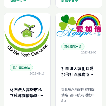
閱讀全文
閱讀全文
arrow_forward
arrow_forward
再生電腦申請
2023-12-05
社團法人彰化縣愛
再生電腦申請
2022-09-13
加倍社區服務協會-
再生電腦線上申請
彰化縣永靖鄉同安村四
財團法人高雄市私
湳路1號(同安村活動中
立慈暉關懷學園-再
心)
生電腦線上申請