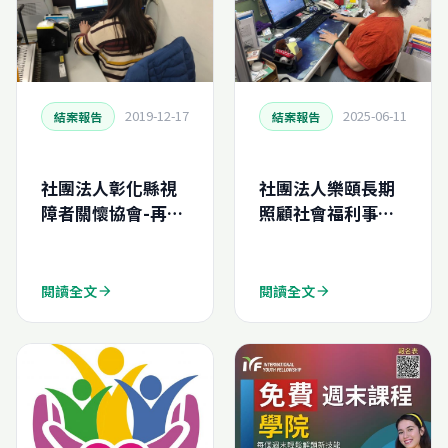
2019-12-17
2025-06-11
結案報告
結案報告
社團法人彰化縣視
社團法人樂頤長期
障者關懷協會-再生
照顧社會福利事業
電腦申請結案報告
協會-再生電腦申請
(N201911622754
結案報告
0)
(N202532191830)
閱讀全文
閱讀全文
arrow_forward
arrow_forward