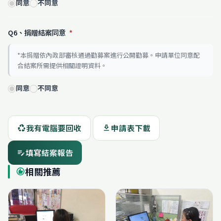
同意
不同意
Q6、捐贈結案同意
*
*本捐贈依內政部審核通過勸募案進行公開勸募。申請單位同意配
合結案所需提供相關證明資料。
同意
不同意
我有電腦要回收
申請表下載
recycling
download
填寫結案報告
edit_note
相關推薦
recommend