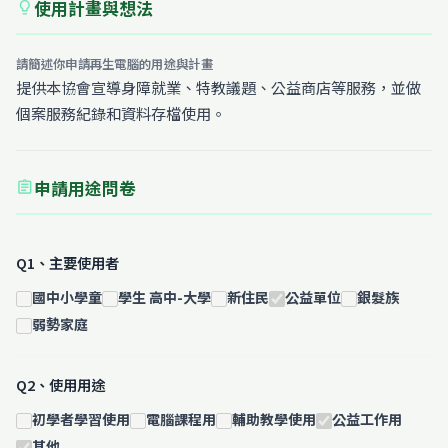
使用計畫與想法
lightbulb
請簡述你申請再生電腦的用途與計畫
提供本協會宣導身障就業、特教議題、公益商店等服務，並做
個案服務紀錄和資料存檔使用。
申請用途問卷
assignment
Q1、主要使用者
國中小學童
學生 高中-大學
新住民
公益單位
銀髮族
弱勢家庭
Q2、使用用途
初學者學習使用
電腦課程用
輔助教學使用
公益工作用
其他