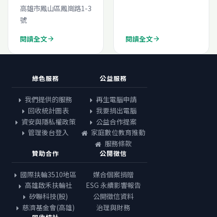
高雄市鳳山區鳳崗路1-3
號
閱讀全文
閱讀全文
arrow_forward
arrow_forward
綠色服務
公益服務
我們提供的服務
再生電腦申請
回收統計圖表
我要捐出電腦
資安與隱私權政策
公益合作提案
管理後台登入
家庭數位教育推動
服務條款
贊助合作
公開徵信
國際扶輪3510地區
媒合個案捐贈
高雄啟禾扶輪社
ESG 永續影響報告
矽聯科技(股)
公開徵信資料
慈濟基金會(高雄)
治理與財務