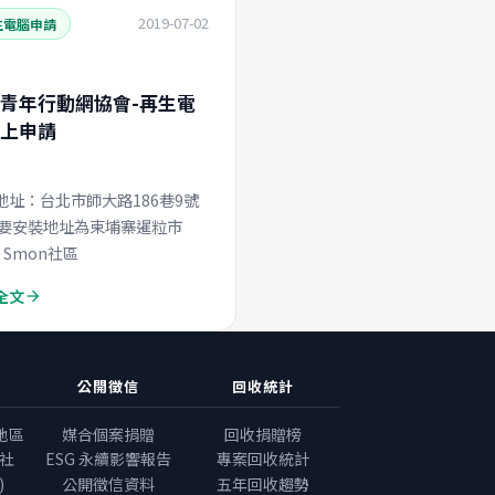
2019-07-02
生電腦申請
青年行動網協會-再生電
上申請
地址：台北市師大路186巷9號
 要安裝地址為柬埔寨暹粒市
a Smon社區
全文
arrow_forward
公開徵信
回收統計
地區
媒合個案捐贈
回收捐贈榜
社
ESG 永續影響報告
專案回收統計
)
公開徵信資料
五年回收趨勢