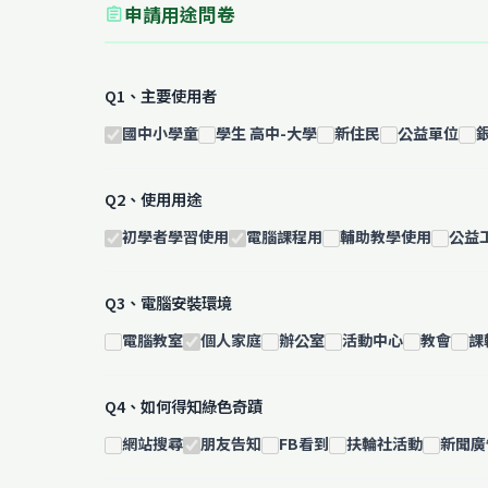
申請用途問卷
assignment
Q1、主要使用者
國中小學童
學生 高中-大學
新住民
公益單位
Q2、使用用途
初學者學習使用
電腦課程用
輔助教學使用
公益
Q3、電腦安裝環境
電腦教室
個人家庭
辦公室
活動中心
教會
課
Q4、如何得知綠色奇蹟
網站搜尋
朋友告知
FB看到
扶輪社活動
新聞廣