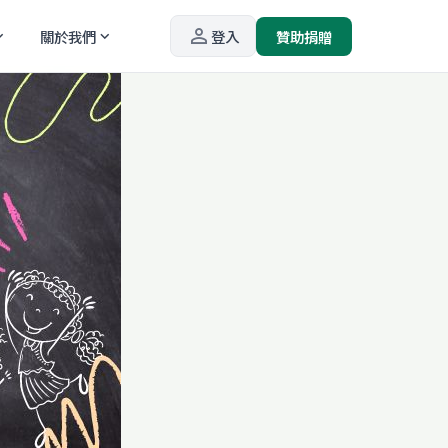
person_outline
關於我們
登入
贊助捐贈
_more
expand_more