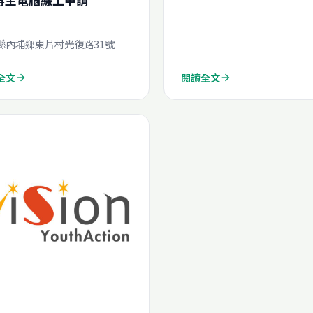
再生電腦線上申請
縣內埔鄉東片村光復路31號
全文
閱讀全文
arrow_forward
arrow_forward