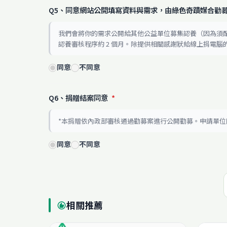
Q5、同意網站公開填寫資料與需求，由綠色奇蹟媒合勸
我們會將你的需求公開給其他公益單位募集認養（因為須
認養審核程序約 2 個月。除提供相關感謝狀給線上捐電
同意
不同意
Q6、捐贈結案同意
*
*本捐贈依內政部審核通過勸募案進行公開勸募。申請單
同意
不同意
相關推薦
recommend