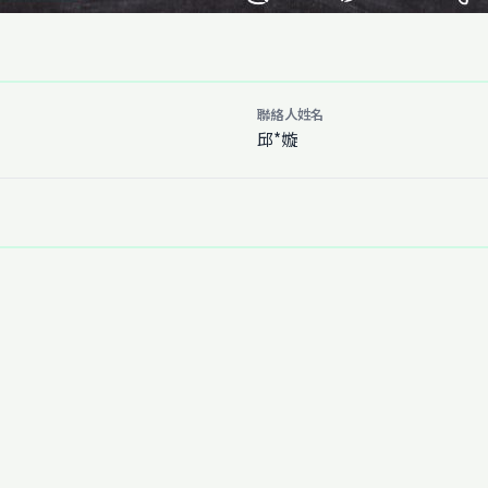
聯絡人姓名
邱*嫙