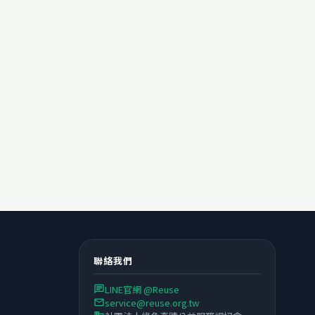
聯絡我們
LINE官網 @Reuse
chat
service@reuse.org.tw
email