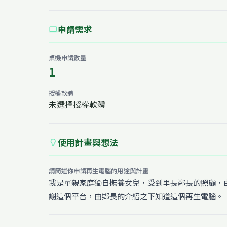
申請需求
computer
桌機申請數量
1
授權軟體
未選擇授權軟體
使用計畫與想法
lightbulb
請簡述你申請再生電腦的用途與計畫
我是單親家庭獨自撫養女兒，受到里長鄰長的照顧，
謝這個平台，由鄰長的介紹之下知道這個再生電腦。