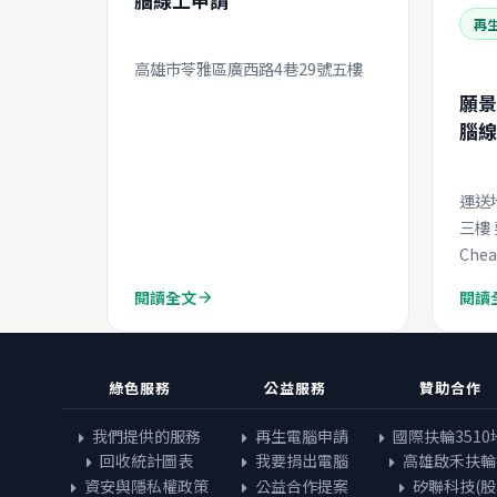
再
高雄市苓雅區廣西路4巷29號五樓
願景
腦線
運送
三樓
Che
閱讀全文
閱讀
arrow_forward
綠色服務
公益服務
贊助合作
我們提供的服務
再生電腦申請
國際扶輪3510
回收統計圖表
我要捐出電腦
高雄啟禾扶輪
資安與隱私權政策
公益合作提案
矽聯科技(股