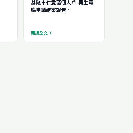
基隆市仁愛區個人戶-再生電
腦申請結案報告
(N2026111457120)
閱讀全文
arrow_forward