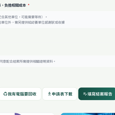
募，負擔相關成本
*
配合其他單位，可能需要等待）。
腦的單位外，需另提供給認養單位感謝狀或收據
位同意配合結案所需提供相關證明資料。
我有電腦要回收
申請表下載
填寫結案報告
recycling
download
edit_note