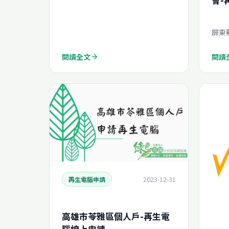
會-
屏東
閱讀全文
閱讀
arrow_forward
2023-12-31
再生電腦申請
高雄市苓雅區個人戶-再生電
腦線上申請