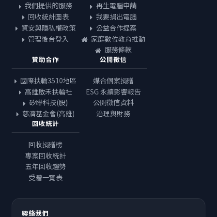
我們提供的服務
再生電腦申請
回收統計圖表
我要捐出電腦
資安與隱私權政策
公益合作提案
管理後台登入
家庭數位教育推動
服務條款
贊助合作
公開徵信
國際扶輪3510地區
媒合個案捐贈
高雄啟禾扶輪社
ESG 永續影響報告
矽聯科技(股)
公開徵信資料
慈濟基金會(高雄)
治理與財務
回收統計
回收捐贈榜
專案回收統計
五年回收趨勢
受贈一覽表
聯絡我們