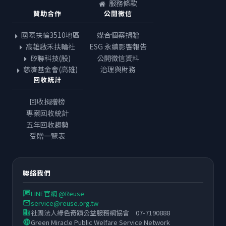
服務條款
贊助合作
公開徵信
國際扶輪3510地區
媒合個案捐贈
高雄啟禾扶輪社
ESG 永續影響報告
矽聯科技(股)
公開徵信資料
慈濟基金會(高雄)
治理與財務
回收統計
回收捐贈榜
專案回收統計
五年回收趨勢
受贈一覽表
聯絡我們
LINE官網 @Reuse
chat
service@reuse.org.tw
email
社團法人綠色奇蹟公益服務網協會 07-7190888
business
Green Miracle Public Welfare Service Network
language