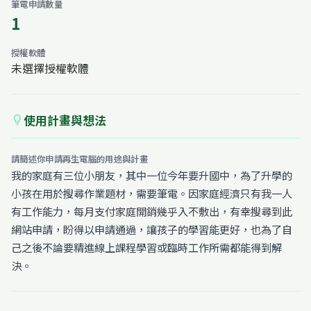
筆電申請數量
1
授權軟體
未選擇授權軟體
使用計畫與想法
lightbulb
請簡述你申請再生電腦的用途與計畫
我的家庭有三位小朋友，其中一位今年要升國中，為了升學的
小孩在用於搜尋作業題材，需要筆電。因家庭經濟只有我一人
有工作能力，每月支付家庭開銷幾乎入不敷出，有幸搜尋到此
網站申請，盼得以申請通過，讓孩子的學習能更好，也為了自
己之後不論要精進線上課程學習或臨時工作所需都能得到解
決。