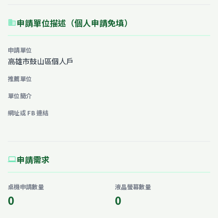
申請單位描述（個人申請免填）
business
申請單位
高雄市鼓山區個人戶
推薦單位
單位簡介
網址或 FB 連結
申請需求
computer
桌機申請數量
液晶螢幕數量
0
0