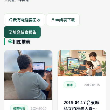
我有電腦要回收
申請表下載
recycling
download
填寫結案報告
task_alt
相關推薦
recommend
2019-05-15
相簿
2019.04.17 台東縣
私立柏林老人養護
2024-10-10
結案報告