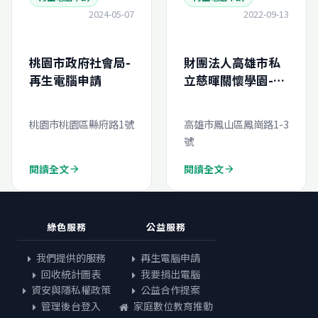
2024-05-07
2022-09-13
桃園市政府社會局-
財團法人高雄市私
再生電腦申請
立慈暉關懷學園-再
生電腦線上申請
桃園市桃園區縣府路1號
高雄市鳳山區鳳崗路1-3
號
閱讀全文
閱讀全文
arrow_forward
arrow_forward
綠色服務
公益服務
我們提供的服務
再生電腦申請
回收統計圖表
我要捐出電腦
資安與隱私權政策
公益合作提案
管理後台登入
家庭數位教育推動