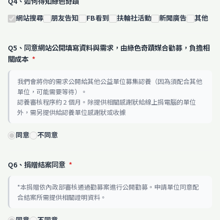
Q4、如何得知綠色奇蹟
網站搜尋
朋友告知
FB看到
扶輪社活動
新聞廣告
其他
Q5、同意網站公開填寫資料與需求，由綠色奇蹟媒合勸募，負擔相
關成本
*
我們會將你的需求公開給其他公益單位募集認養（因為須配合其他
單位，可能需要等待）。
認養審核程序約 2 個月。除提供相關感謝狀給線上捐電腦的單位
外，需另提供給認養單位感謝狀或收據
同意
不同意
Q6、捐贈結案同意
*
*本捐贈依內政部審核通過勸募案進行公開勸募。申請單位同意配
合結案所需提供相關證明資料。
同意
不同意