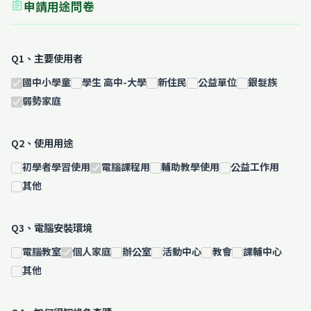
申請用途問卷
assignment
Q1、主要使用者
國中小學童
學生 高中-大學
新住民
公益單位
銀髮族
弱勢家庭
Q2、使用用途
初學者學習使用
電腦課程用
輔助教學使用
公益工作用
其他
Q3、電腦安裝環境
電腦教室
個人家庭
辦公室
活動中心
教會
課輔中心
其他