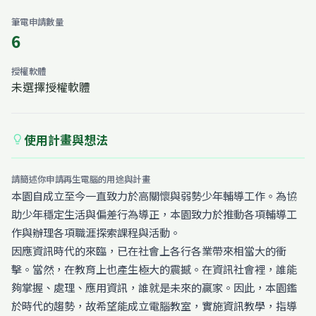
筆電申請數量
6
授權軟體
未選擇授權軟體
使用計畫與想法
lightbulb
請簡述你申請再生電腦的用途與計畫
本園自成立至今一直致力於高關懷與弱勢少年輔導工作。為協
助少年穩定生活與偏差行為導正，本園致力於推動各項輔導工
作與辦理各項職涯探索課程與活動。
因應資訊時代的來臨，已在社會上各行各業帶來相當大的衝
擊。當然，在教育上也產生極大的震撼。在資訊社會裡，誰能
夠掌握、處理、應用資訊，誰就是未來的贏家。因此，本園鑑
於時代的趨勢，故希望能成立電腦教室，實施資訊教學，指導