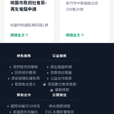
桃園市政府社會局-
新竹市中華路路五段
再生電腦申請
208巷20號
桃園市桃園區縣府路1號
閱讀全文
閱讀全文
arrow_forward
arrow_forward
綠色服務
公益服務
我們提供的服務
再生電腦申請
回收統計圖表
我要捐出電腦
資安與隱私權政策
公益合作提案
管理後台登入
家庭數位教育推動
服務條款
贊助合作
公開徵信
國際扶輪3510地區
媒合個案捐贈
高雄啟禾扶輪社
ESG 永續影響報告