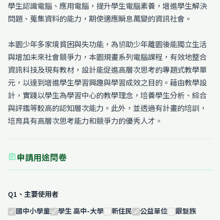
學生認識電腦、應用電腦，提升學生電腦素養，增進學生解決
問題、蒐集資料的能力，期使適應瞬息萬變的資訊社會。
本園少年多家境貧困與失功能，為協助少年離園後能獨立生活
與增加未來社會競爭力，本園規畫系列電腦課程，有效地整合
資訊科技及現有教材，設計能促進高層次思考的專題式教學單
元，以達到增進學生學習興趣與學習成效之目的。藉由教學設
計，實踐以學生為學習中心的教學理念，培養學生分析、綜合
與評鑑等較高的認知層次能力。此外，並透過有計畫的培訓，
培育具有高層次思考能力和競爭力的優秀人才。
申請用途問卷
assignment
Q1、主要使用者
國中小學童
學生 高中-大學
新住民
公益單位
銀髮族