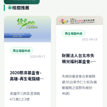
相關推薦
recommend
再生電腦申請
2021-06-18
再生電腦申請
財團法人台北市失
2020-09-17
親兒福利基金會-再
生電腦線上申請
2020慈濟基金會-
失親兒基金會台東服務
高雄-再生電腦線上
處:95台東市仁七街為偏
申請
鄉服務之弱勢失親兒家
申請)
高雄市三民區澄清路
471巷1之3號