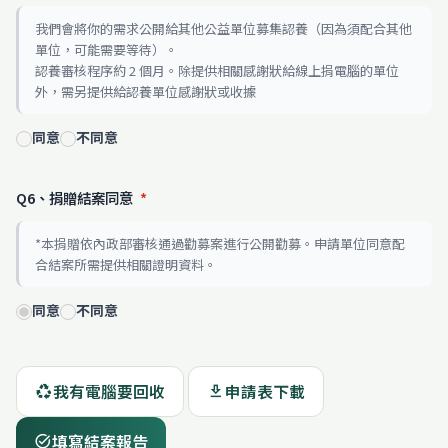
我們會將你的需求公開給其他公益單位募集認養（因為須配合其他
單位，可能需要等待）。
認養審核程序約 2 個月。除提供相關感謝狀給線上捐電腦的單位
外，需另提供給認養單位感謝狀或收據
同意
不同意
Q6、捐贈結案同意
*
*本捐贈依內政部審核通過勸募案進行公開勸募。申請單位同意配
合結案所需提供相關證明資料。
同意
不同意
我有電腦要回收
申請表下載
recycling
download
填寫結案報告
task_alt