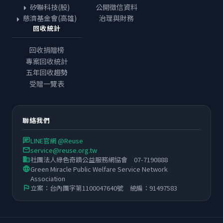
矽聯科技(股)
公開徵信資料
慈濟基金會(高雄)
治理與財務
回收統計
回收捐贈榜
專案回收統計
五年回收趨勢
受贈一覽表
聯絡我們
LINE官網 @Reuse
chat
service@reuse.org.tw
email
社團法人綠色奇蹟公益服務網協會 07-7190888
business
Green Miracle Public Welfare Service Network
language
Association
立案：台內團字第1100047640號 統編：91497583
flag