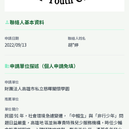
聯絡人基本資料
person
申請日期
聯絡人姓名
2022/09/13
胡*婷
申請單位描述（個人申請免填）
business
申請單位
財團法人高雄市私立慈暉關懷學園
推薦單位
單位簡介
民國 91 年，社會環境急遽變遷，「中輟生」與「非行少年」問
題日益嚴重，高雄地 區並無專責特殊兒少服務機構，時任少輔