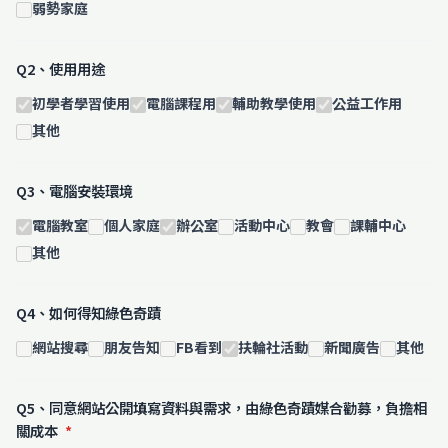
弱勢家庭
Q2、使用用途
初學者學習使用
電腦課程用
輔助教學使用
公益工作用
其他
Q3、電腦安裝環境
電腦教室
個人家庭
辦公室
活動中心
教會
課輔中心
其他
Q4、如何得知綠色奇蹟
網站搜尋
朋友告知
FB看到
扶輪社活動
新聞廣告
其他
Q5、同意網站公開填寫資料與需求，由綠色奇蹟媒合勸募，負擔相
關成本
*