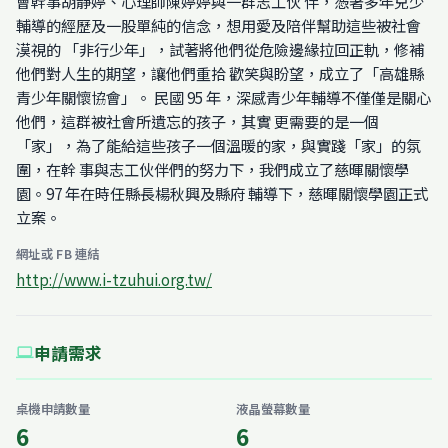
會幹事胡靜婷、心理師陳婷婷與一群志工伙 伴，憑著多年兒少
輔導的經歷及一股單純的信念，想用愛及陪伴幫助這些被社會
漠視的 「非行少年」，試著將他們從危險邊緣拉回正軌，修補
他們對人生的期望，讓他們重拾 歡笑與盼望，成立了「高雄縣
青少年關懷協會」。 民國 95 年，深感青少年輔導不僅僅是關心
他們，這群被社會所遺忘的孩子，其實 更需要的是一個
「家」，為了能給這些孩子一個溫暖的家，與實踐「家」的氛
圍，在幹 事與志工伙伴們的努力下，我們成立了慈暉關懷學
園。97 年在時任縣長楊秋興及縣府 輔導下，慈暉關懷學園正式
立案。
網址或 FB 連結
http://www.i-tzuhui.org.tw/
申請需求
computer
桌機申請數量
液晶螢幕數量
6
6