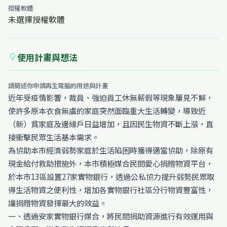
授權軟體
未選擇授權軟體
使用計畫與想法
lightbulb
請簡述你申請再生電腦的用途與計畫
近年受疫情影響，裁員、強迫員工休無薪假等現象屢見不鮮，
使許多原本衣食無虞的家庭突然面臨重大生活轉變，導致近
（新）貧家庭及邊緣戶日益增加，且因民生物資不斷上漲，直
接衝擊民眾生活基本需求。
為協助本市經濟弱勢家庭於生活陷困時獲得適當協助，除原有
現金給付救助措施外，本市積極媒合民間愛心捐贈物資平台，
於本市13區設置27家實物銀行，透過公私協力提升弱勢民眾取
得生活物資之便利性，增加各實物銀行社區分行物資豐富性，
讓捐贈物資發揮最大的效益。
一、透過安家實物銀行媒合，將民間捐助資源進行有效運用與