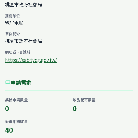
桃園市政府社會局
推薦單位
微星電腦
單位簡介
桃園市政府社會局
網址或 FB 連結
https://sab.tycg.gov.tw/
申請需求
computer
桌機申請數量
液晶螢幕數量
0
0
筆電申請數量
40