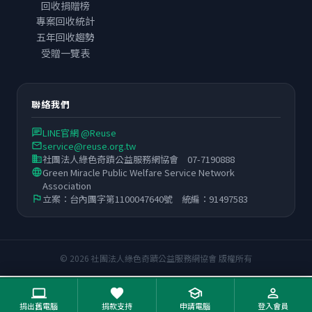
回收捐贈榜
專案回收統計
五年回收趨勢
受贈一覽表
聯絡我們
LINE官網 @Reuse
chat
service@reuse.org.tw
email
社團法人綠色奇蹟公益服務網協會 07-7190888
business
Green Miracle Public Welfare Service Network
language
Association
立案：台內團字第1100047640號 統編：91497583
flag
© 2026 社團法人綠色奇蹟公益服務網協會 版權所有
computer
favorite
school
person_outline
捐出舊電腦
捐款支持
申請電腦
登入會員