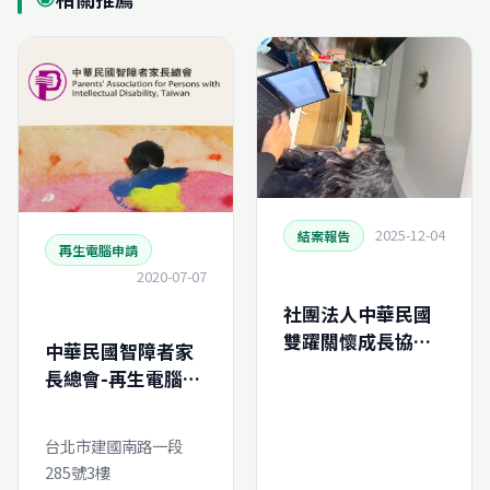
2025-12-04
結案報告
再生電腦申請
2020-07-07
社團法人中華民國
雙躍關懷成長協會-
中華民國智障者家
再生電腦申請結案
長總會-再生電腦線
報告
上申請
(N202559710540)
台北市建國南路一段
285號3樓