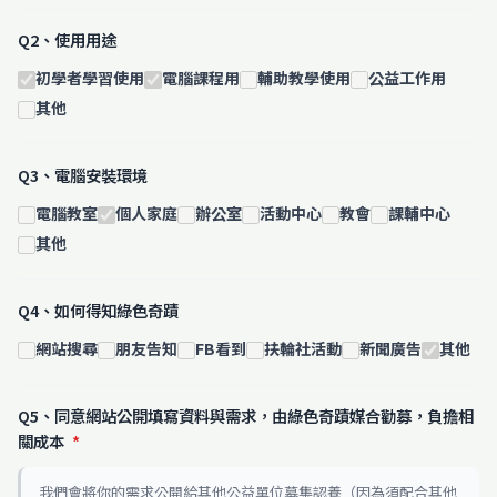
Q2、使用用途
初學者學習使用
電腦課程用
輔助教學使用
公益工作用
其他
Q3、電腦安裝環境
電腦教室
個人家庭
辦公室
活動中心
教會
課輔中心
其他
Q4、如何得知綠色奇蹟
網站搜尋
朋友告知
FB看到
扶輪社活動
新聞廣告
其他
Q5、同意網站公開填寫資料與需求，由綠色奇蹟媒合勸募，負擔相
關成本
*
我們會將你的需求公開給其他公益單位募集認養（因為須配合其他