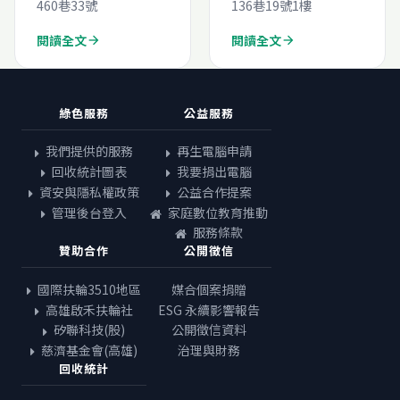
460巷33號
136巷19號1樓
閱讀全文
閱讀全文
arrow_forward
arrow_forward
綠色服務
公益服務
我們提供的服務
再生電腦申請
回收統計圖表
我要捐出電腦
資安與隱私權政策
公益合作提案
管理後台登入
家庭數位教育推動
服務條款
贊助合作
公開徵信
國際扶輪3510地區
媒合個案捐贈
高雄啟禾扶輪社
ESG 永續影響報告
矽聯科技(股)
公開徵信資料
慈濟基金會(高雄)
治理與財務
回收統計