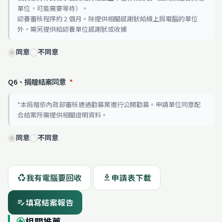
單位，可能需要等待）。
認養審核程序約 2 個月。除提供相關感謝狀給線上捐電腦的單位
外，需另提供給認養單位感謝狀或收據
同意
不同意
Q6、捐贈結案同意
*
*本捐贈依內政部審核通過勸募案進行公開勸募。申請單位同意配
合結案所需提供相關證明資料。
同意
不同意
我有電腦要回收
申請表下載
recycling
download
填寫結案報告
edit_note
相關推薦
recommend