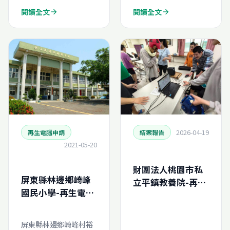
閱讀全文
閱讀全文
arrow_forward
arrow_forward
2026-04-19
再生電腦申請
結案報告
2021-05-20
財團法人桃園市私
屏東縣林邊鄉崎峰
立平鎮教養院-再生
國民小學-再生電腦
電腦申請結案報告
線上申請
(N202636252520)
屏東縣林邊鄉崎峰村裕