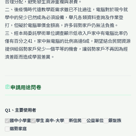
合理分配，避免發生資源重複與浪費。
二、後疫情時代遠教學距需求雖已不比過往，電腦對於現今就
學中的兒少已然成為必須設備，舉凡各類資料查詢及作業登
打，但礙於電腦單價金額高，許多弱勢家戶仍無法負擔。
三、經本局委託學術單位調查顯示低收入戶家中有電腦比率仍
僅有百分之41，家中無電腦的比例高達6成，期望結合民間資源
提供給弱勢家戶兒少一個平等的機會，讓弱勢家戶不再因為經
濟差距而造成學習差異。
申請用途問卷
assignment
Q1、主要使用者
國中小學童
學生 高中-大學
新住民
公益單位
銀髮族
弱勢家庭