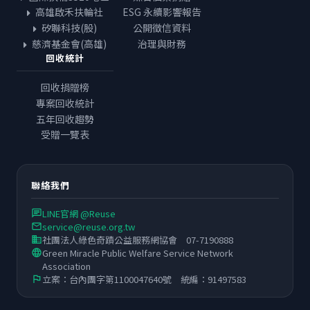
高雄啟禾扶輪社
ESG 永續影響報告
矽聯科技(股)
公開徵信資料
慈濟基金會(高雄)
治理與財務
回收統計
回收捐贈榜
專案回收統計
五年回收趨勢
受贈一覽表
聯絡我們
LINE官網 @Reuse
chat
service@reuse.org.tw
email
社團法人綠色奇蹟公益服務網協會 07-7190888
business
Green Miracle Public Welfare Service Network
language
Association
立案：台內團字第1100047640號 統編：91497583
flag