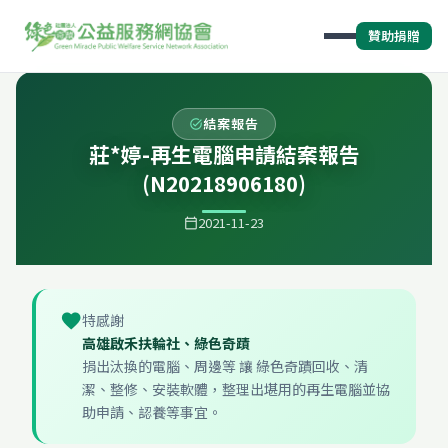
贊助捐贈
結案報告
task_alt
莊*婷-再生電腦申請結案報告
(N20218906180)
2021-11-23
calendar_today
favorite
特感謝
高雄啟禾扶輪社、綠色奇蹟
捐出汰換的電腦、周邊等 讓 綠色奇蹟回收、清
潔、整修、安裝軟體，整理出堪用的再生電腦並協
助申請、認養等事宜。