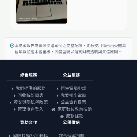
本結案報告為實際受贈案例之完整記錄，資源使用情形由受贈單
verified
位填報並經本會審核，公開呈現以落實財務透明與責信原則。
綠色服務
公益服務
我們提供的服務
再生電腦申請
回收統計圖表
我要捐出電腦
資安與隱私權政策
公益合作提案
管理後台登入
家庭數位教育推動
服務條款
贊助合作
公開徵信
國際扶輪3510地區
媒合個案捐贈