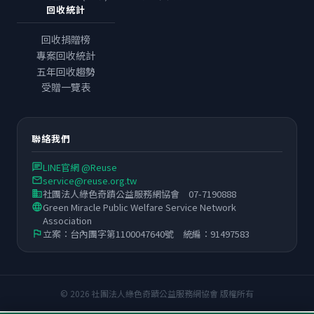
回收統計
回收捐贈榜
專案回收統計
五年回收趨勢
受贈一覽表
聯絡我們
LINE官網 @Reuse
chat
service@reuse.org.tw
email
社團法人綠色奇蹟公益服務網協會 07-7190888
business
Green Miracle Public Welfare Service Network
language
Association
立案：台內團字第1100047640號 統編：91497583
flag
© 2026 社團法人綠色奇蹟公益服務網協會 版權所有