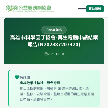
贊助捐贈
結案報告
task_alt
高雄市科學園丁協會-再生電腦申請結案
報告(N202387207420)
2023-10-10
calendar_today
favorite
特感謝
高雄啟禾扶輪社、綠色奇蹟
捐出汰換的電腦、周邊等 讓 綠色奇蹟回收、清
潔、整修、安裝軟體，整理出堪用的再生電腦並協
助申請、認養等事宜。