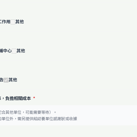
工作用
其他
輔中心
其他
告
其他
募，負擔相關成本
*
配合其他單位，可能需要等待）。
腦的單位外，需另提供給認養單位感謝狀或收據