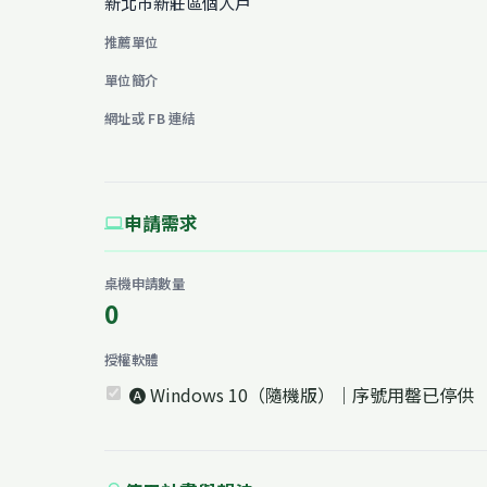
新北市新莊區個人戶
推薦單位
單位簡介
網址或 FB 連結
申請需求
computer
桌機申請數量
0
授權軟體
🅐 Windows 10（隨機版）｜序號用罄已停供