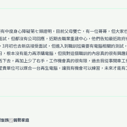
，領有中度身心障礙第七類證明，目前父母雙亡，有一位哥哥，但大家
面試，但都沒有公司回應，近期去職業重建中心，他們告知最近政府有
，3月初也去新店接受面試，但進入到職訓班需要有電腦相關的測試，
日，根本沒有能力再添購電腦，但我對這個職訓的內容真的很有興趣
活下去，再加上少了右手，工作機會真的很有限，過去我從事開車工
望貴單位可以媒合一台再生電腦，讓我有機會可以練習，未來才能有
銀髮族
弱勢家庭