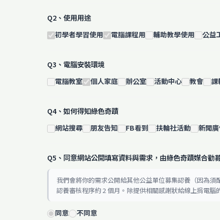
Q2、使用用途
初學者學習使用
電腦課程用
輔助教學使用
公益
Q3、電腦安裝環境
電腦教室
個人家庭
辦公室
活動中心
教會
課
Q4、如何得知綠色奇蹟
網站搜尋
朋友告知
FB看到
扶輪社活動
新聞廣
Q5、同意網站公開填寫資料與需求，由綠色奇蹟媒合勸
我們會將你的需求公開給其他公益單位募集認養（因為須
認養審核程序約 2 個月。除提供相關感謝狀給線上捐電
同意
不同意