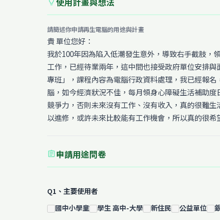
使用計畫與想法
lightbulb
請簡述你申請再生電腦的用途與計畫
貴 單位您好：
我於100年因為陷入低潮發生意外，導致右手截肢
工作，已經待業兩年，這中間也接受政府單位安排與
專班」，課程內容為電腦行政資料處理，我已經報名
腦，如今經濟狀況不佳，每月領身心障礙生活補助度
競爭力，否則未來沒有工作、沒有收入，真的很難生
以進修，或許未來比較能有工作機會，所以真的很希
申請用途問卷
assignment
Q1、主要使用者
國中小學童
學生 高中-大學
新住民
公益單位