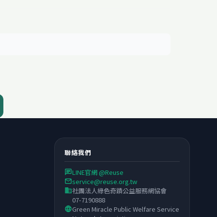
聯絡我們
LINE官網 @Reuse
chat
service@reuse.org.tw
email
社團法人綠色奇蹟公益服務網協會
business
07-7190888
Green Miracle Public Welfare Service
language