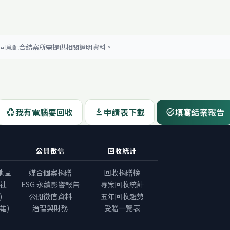
位同意配合結案所需提供相關證明資料。
我有電腦要回收
申請表下載
填寫結案報告
recycling
download
task_alt
公開徵信
回收統計
地區
媒合個案捐贈
回收捐贈榜
社
ESG 永續影響報告
專案回收統計
)
公開徵信資料
五年回收趨勢
雄)
治理與財務
受贈一覽表