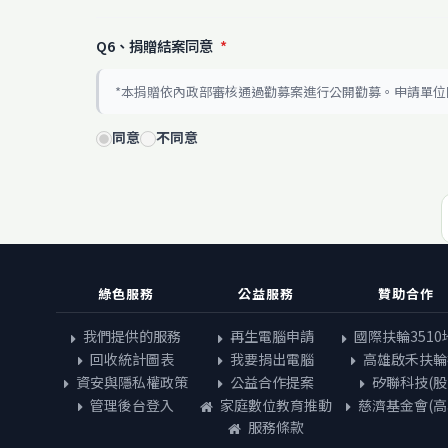
Q6、捐贈結案同意
*
*本捐贈依內政部審核通過勸募案進行公開勸募。申請單
同意
不同意
綠色服務
公益服務
贊助合作
我們提供的服務
再生電腦申請
國際扶輪3510
回收統計圖表
我要捐出電腦
高雄啟禾扶輪
資安與隱私權政策
公益合作提案
矽聯科技(股
管理後台登入
家庭數位教育推動
慈濟基金會(高
服務條款