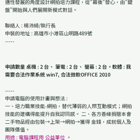
適性發展的角度設計網拍培力課程，從"幕後"發心，由"鍵
盤"開始與人們展開新模式對話。
聯絡人 : 楊沛綺/執行長
申裝的地址 : 高雄市小港區山明路489號
-----
申請數量 桌機 : 2 台、 筆電 : 2 台、 螢幕 : 2 台。軟體 : 我
需要合法作業系統 win7, 合法微軟OFFICE 2010
-----
申請電腦的使用計畫與想法 :
一、培力職業技能-網拍，替代薄弱的人際互動模式；網拍
技能的建構得能提升自我認同感。 二、各方善緣捐贈本會
二手物品經由包裝→上架→網拍→獲得 金錢，成就個人及
團隊價值。
用途 : 電腦課程用 公益單位 。