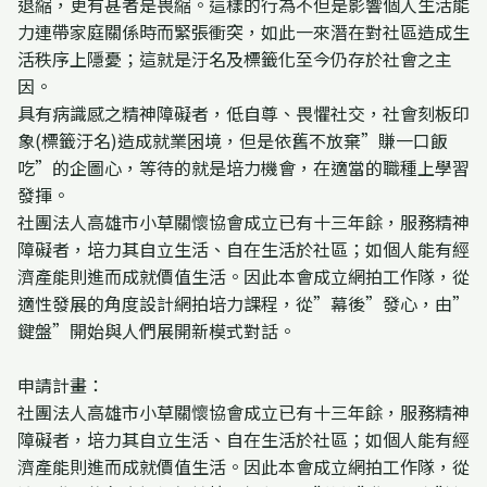
退縮，更有甚者是畏縮。這樣的行為不但是影響個人生活能
力連帶家庭關係時而緊張衝突，如此一來潛在對社區造成生
活秩序上隱憂；這就是汙名及標籤化至今仍存於社會之主
因。
具有病識感之精神障礙者，低自尊、畏懼社交，社會刻板印
象(標籤汙名)造成就業困境，但是依舊不放棄”賺一口飯
吃”的企圖心，等待的就是培力機會，在適當的職種上學習
發揮。
社團法人高雄市小草關懷協會成立已有十三年餘，服務精神
障礙者，培力其自立生活、自在生活於社區；如個人能有經
濟產能則進而成就價值生活。因此本會成立網拍工作隊，從
適性發展的角度設計網拍培力課程，從”幕後”發心，由”
鍵盤”開始與人們展開新模式對話。
申請計畫：
社團法人高雄市小草關懷協會成立已有十三年餘，服務精神
障礙者，培力其自立生活、自在生活於社區；如個人能有經
濟產能則進而成就價值生活。因此本會成立網拍工作隊，從