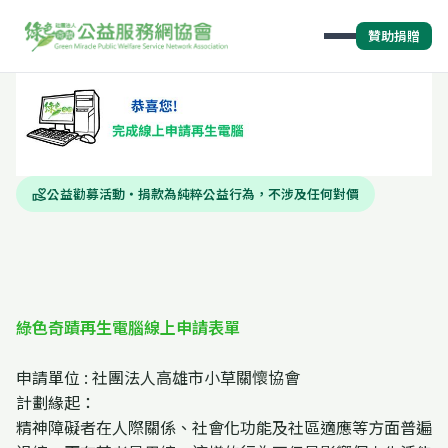
贊助捐贈
公益勸募活動・捐款為純粹公益行為，不涉及任何對價
volunteer_activism
綠色奇蹟再生電腦線上申請表單
申請單位 : 社團法人高雄市小草關懷協會
計劃緣起：
精神障礙者在人際關係、社會化功能及社區適應等方面普遍