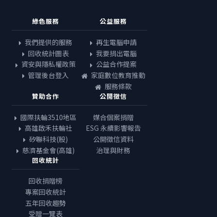
綠色服務
公益服務
我們提供的服務
再生電腦申請
回收統計圖表
我要捐出電腦
資安與隱私權政策
公益合作提案
管理後台登入
家庭數位教育推動
服務條款
贊助合作
公開徵信
國際扶輪3510地區
媒合個案捐贈
高雄啟禾扶輪社
ESG 永續影響報告
矽聯科技(股)
公開徵信資料
慈濟基金會(高雄)
治理與財務
回收統計
回收捐贈榜
專案回收統計
五年回收趨勢
受贈一覽表