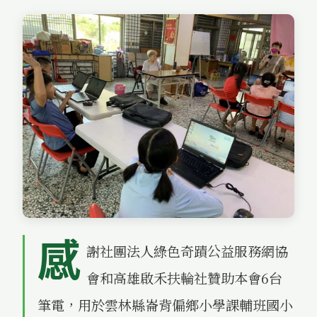
感
謝社團法人綠色奇蹟公益服務網協
會和高雄啟禾扶輪社贊助本會6台
筆電，用於雲林縣崙背偏鄉小學課輔班國小