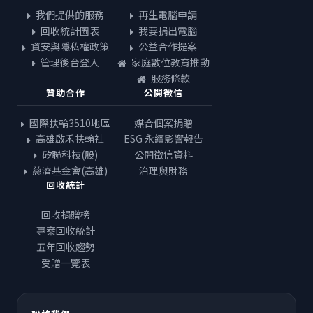
我們提供的服務
再生電腦申請
回收統計圖表
我要捐出電腦
資安與隱私權政策
公益合作提案
管理後台登入
家庭數位教育推動
服務條款
贊助合作
公開徵信
國際扶輪3510地區
媒合個案捐贈
高雄啟禾扶輪社
ESG 永續影響報告
矽聯科技(股)
公開徵信資料
慈濟基金會(高雄)
治理與財務
回收統計
回收捐贈榜
專案回收統計
五年回收趨勢
受贈一覽表