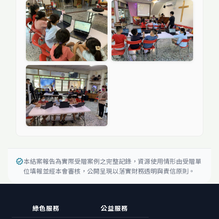
本結案報告為實際受贈案例之完整記錄，資源使用情形由受贈單
verified
位填報並經本會審核，公開呈現以落實財務透明與責信原則。
綠色服務
公益服務