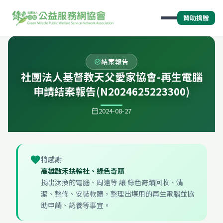
贊助捐贈
結案報告
task_alt
社團法人基督教天父愛家協會-再生電腦
申請結案報告(N2024625223300)
2024-08-27
calendar_today
favorite
特感謝
高雄啟禾扶輪社、綠色奇蹟
捐出汰換的電腦、周邊等 讓 綠色奇蹟回收、清
潔、整修、安裝軟體，整理出堪用的再生電腦並協
助申請、認養等事宜。