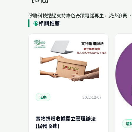
矽聯科技透過支持綠色奇蹟電腦再生，減少浪費。
相關推薦
recommend
2022-12-07
活動
實物捐贈收據開立管理辦法
活
(捐物收據)