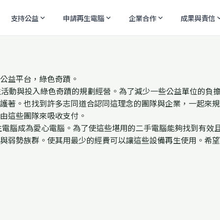
支持公益
申請再生電腦
企業合作
成果與責信
expand_more
expand_more
expand_more
expand
公益平台，綠色奇蹟。
益活動與投入綠色奇蹟的規劃經營。為了減少一些公益單位的負
護著。也找到許多志同道合認同這理念的團隊與企業，一起來規
由這些團隊來吸收支付。
再生電腦成為愛心電腦。為了使這些堪用的二手電腦能夠找到有效
與弱勢族群。使其用最少的經費可以讓這些設備再生使用。希望