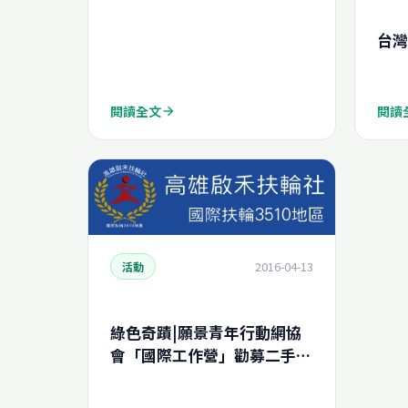
台灣
閱讀全文
閱讀
arrow_forward
2016-04-13
活動
綠色奇蹟|願景青年行動網協
會「國際工作營」勸募二手電
腦專案