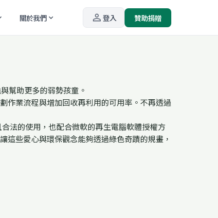
person_outline
關於我們
登入
贊助捐贈
_more
expand_more
擔與幫助更多的弱勢孩童。
劃作業流程與增加回收再利用的可用率。不再透過
且合法的使用，也配合微軟的再生電腦軟體授權方
讓這些愛心與環保觀念能夠透過綠色奇蹟的規畫，