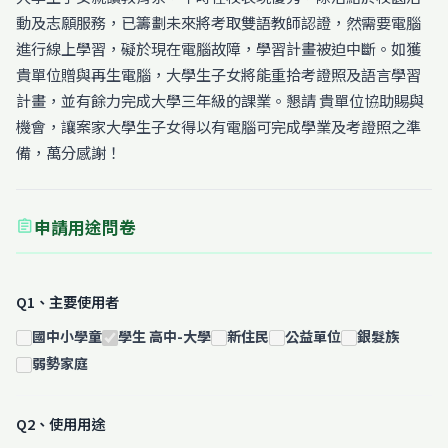
動及志願服務，已籌劃未來將考取雙語教師認證，然需要電腦
進行線上學習，礙於現在電腦故障，學習計畫被迫中斷。如獲
貴單位贈與再生電腦，大學生子女將能重拾考證照及語言學習
計畫，並有餘力完成大學三年級的課業。懇請 貴單位協助賜與
機會，讓案家大學生子女得以有電腦可完成學業及考證照之準
備，萬分感謝！
申請用途問卷
assignment
Q1、主要使用者
國中小學童
學生 高中-大學
新住民
公益單位
銀髮族
弱勢家庭
Q2、使用用途