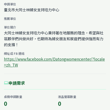
申請單位
臺北市大同士林婦女支持培力中心
推薦單位
單位簡介
大同士林婦女支持培力中心秉持著在地服務的理念，希望與社
區夥伴們共榮共好，也期待為婦女朋友和家庭們提供強而有力
的支撐！
網址或 FB 連結
https://www.facebook.com/Datongwomencenter/?locale
=zh_TW
申請需求
computer
桌機申請數量
液晶螢幕數量
0
0