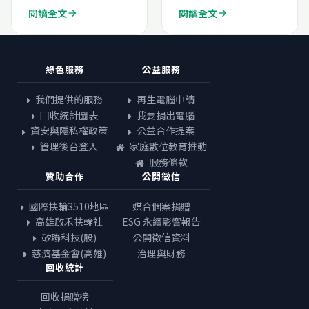
閱讀全文
閱讀全文
arrow_forward
arrow_forward
綠色服務
公益服務
我們提供的服務
再生電腦申請
回收統計圖表
我要捐出電腦
資安與隱私權政策
公益合作提案
管理後台登入
家庭數位教育推動
服務條款
贊助合作
公開徵信
國際扶輪3510地區
媒合個案捐贈
高雄啟禾扶輪社
ESG 永續影響報告
矽聯科技(股)
公開徵信資料
慈濟基金會(高雄)
治理與財務
回收統計
回收捐贈榜