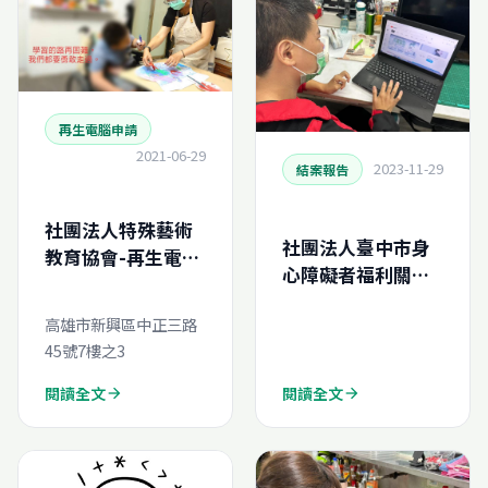
再生電腦申請
2021-06-29
2023-11-29
結案報告
社團法人特殊藝術
社團法人臺中市身
教育協會-再生電腦
心障礙者福利關懷
線上申請
協會-再生電腦申請
高雄市新興區中正三路
結案報告
45號7樓之3
(N202381643837
0)
閱讀全文
閱讀全文
arrow_forward
arrow_forward