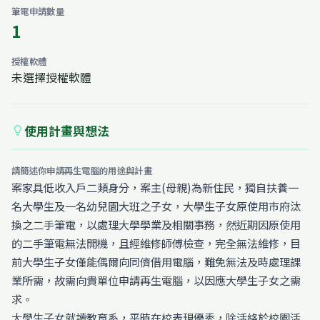
筆電申請數量
1
授權軟體
未選擇授權軟體
使用計畫與想法
lightbulb
請簡述你申請再生電腦的用途與計畫
案家具低收入戶二類身分，案主(母親)為新住民，獨自扶養一
名大學生及一名幼兒園大班之子女，大學生子女原使用市府汰
換之二手筆電，以處理大學學業及相關事務，然近期因原使用
的二手筆電無法開機，且經維修師傅檢查，完全無法維修，目
前大學生子女僅能偶爾向同儕借用電腦，難免無法及時處理課
業所需，故需向貴單位申請再生電腦，以因應大學生子女之需
求。
大學生子女就讀教育系，平時在校表現優秀，除活絡於校園活