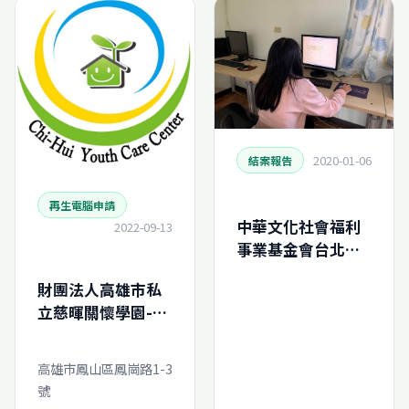
2020-01-06
結案報告
再生電腦申請
中華文化社會福利
2022-09-13
事業基金會台北兒
童福利中心-再生電
財團法人高雄市私
腦申請結案報告
立慈暉關懷學園-再
(N201912939745
生電腦線上申請
0)
高雄市鳳山區鳳崗路1-3
號