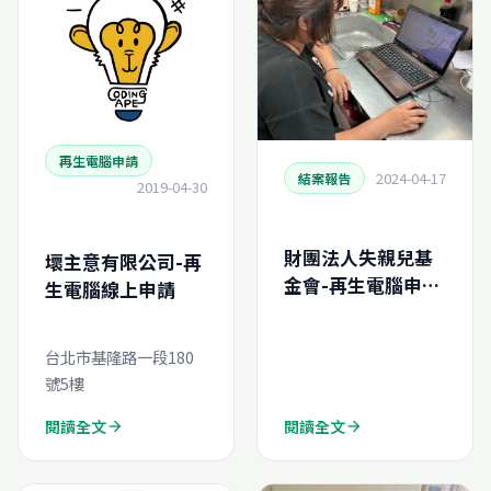
再生電腦申請
2024-04-17
結案報告
2019-04-30
財團法人失親兒基
壞主意有限公司-再
金會-再生電腦申請
生電腦線上申請
結案報告
(N202431511399
台北市基隆路一段180
0)
號5樓
閱讀全文
閱讀全文
arrow_forward
arrow_forward