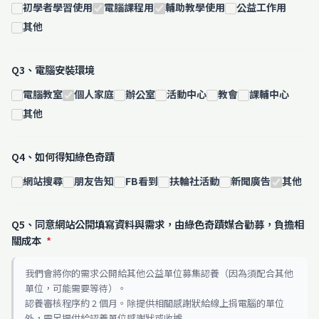
初學者學習使用
電腦課程用
輔助教學使用
公益工作用
其他
Q3、電腦安裝環境
電腦教室
個人家庭
辦公室
活動中心
教會
課輔中心
其他
Q4、如何得知綠色奇蹟
網站搜尋
朋友告知
FB看到
扶輪社活動
新聞廣告
其他
Q5、同意網站公開填寫資料與需求，由綠色奇蹟媒合勸募，負擔相
關成本
*
我們會將你的需求公開給其他公益單位募集認養（因為須配合其他
單位，可能需要等待）。
認養審核程序約 2 個月。除提供相關感謝狀給線上捐電腦的單位
外，需另提供給認養單位感謝狀或收據