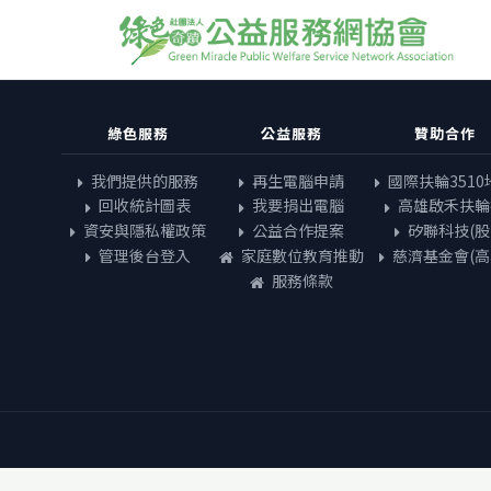
綠色服務
公益服務
贊助合作
我們提供的服務
再生電腦申請
國際扶輪3510
回收統計圖表
我要捐出電腦
高雄啟禾扶輪
資安與隱私權政策
公益合作提案
矽聯科技(股
管理後台登入
家庭數位教育推動
慈濟基金會(高
服務條款