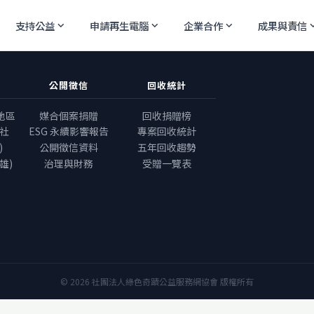
支持公益
申請再生電腦
企業合作
成果與責信
expand_more
expand_more
expand_more
expand
公開徵信
回收統計
地區
媒合個案捐贈
回收捐贈榜
社
ESG 永續影響報告
專案回收統計
)
公開徵信資料
五年回收趨勢
雄)
治理與財務
受贈一覽表
© 2026 社團法人綠色奇蹟公益服務網協會 版權所有