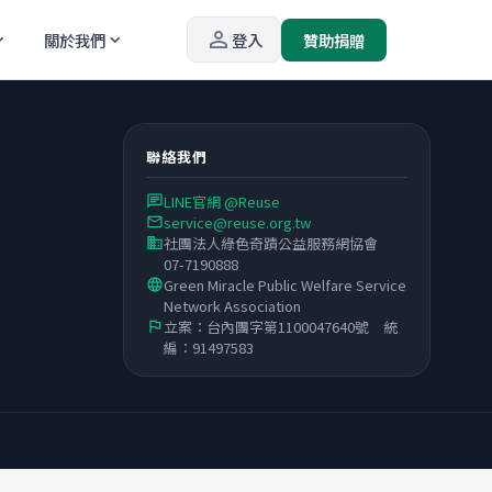
person_outline
關於我們
登入
贊助捐贈
_more
expand_more
聯絡我們
LINE官網 @Reuse
chat
service@reuse.org.tw
email
社團法人綠色奇蹟公益服務網協會
business
07-7190888
Green Miracle Public Welfare Service
language
Network Association
立案：台內團字第1100047640號 統
flag
編：91497583