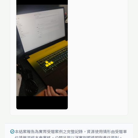
本結案報告為實際受贈案例之完整記錄，資源使用情形由受贈單
verified
位填報並經本會審核，公開呈現以落實財務透明與責信原則。