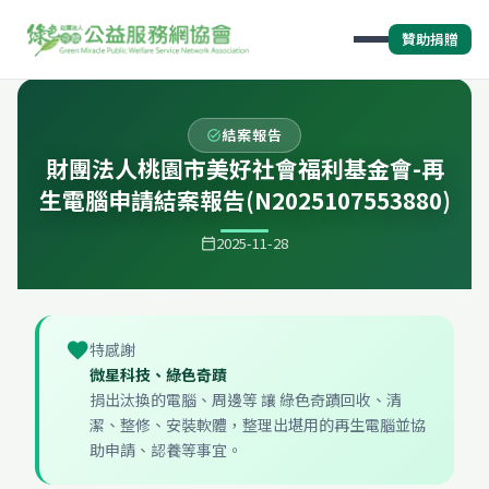
贊助捐贈
結案報告
task_alt
財團法人桃園市美好社會福利基金會-再
生電腦申請結案報告(N2025107553880)
2025-11-28
calendar_today
favorite
特感謝
微星科技、綠色奇蹟
捐出汰換的電腦、周邊等 讓 綠色奇蹟回收、清
潔、整修、安裝軟體，整理出堪用的再生電腦並協
助申請、認養等事宜。