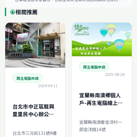
相關推薦
recommend
再生電腦申請
2025-08-28
再生電腦申請
2024-04-11
宜蘭縣南澳鄉個人
戶-再生電腦線上申
台北市中正區龍興
請
里里民中心辦公室-
再生電腦線上申請
宜蘭縣南澳鄉金洋村一
鄰金洋路14號
台北市三元街131號4樓