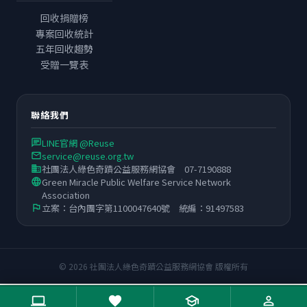
回收捐贈榜
專案回收統計
五年回收趨勢
受贈一覽表
聯絡我們
LINE官網 @Reuse
chat
service@reuse.org.tw
email
社團法人綠色奇蹟公益服務網協會 07-7190888
business
Green Miracle Public Welfare Service Network
language
Association
立案：台內團字第1100047640號 統編：91497583
flag
© 2026 社團法人綠色奇蹟公益服務網協會 版權所有
computer
favorite
school
person_outline