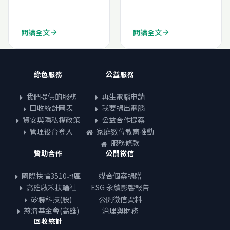
(N202332424946
0)
閱讀全文
閱讀全文
arrow_forward
arrow_forward
綠色服務
公益服務
我們提供的服務
再生電腦申請
回收統計圖表
我要捐出電腦
資安與隱私權政策
公益合作提案
管理後台登入
家庭數位教育推動
服務條款
贊助合作
公開徵信
國際扶輪3510地區
媒合個案捐贈
高雄啟禾扶輪社
ESG 永續影響報告
矽聯科技(股)
公開徵信資料
慈濟基金會(高雄)
治理與財務
回收統計