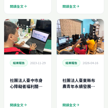
閱讀全文
閱讀全文
arrow_forward
arrow_forward
2023-11-29
2026-04-16
結案報告
結案報告
社團法人臺中市身
社團法人臺東縣布
心障礙者福利關懷
農青年永續發展協
協會-再生電腦申請
會-再生電腦申請結
結案報告
案報告
(N202381643837
(N202612915580)
閱讀全文
閱讀全文
arrow_forward
arrow_forward