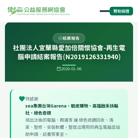
贊助捐贈
結案報告
task_alt
社團法人宜蘭縣愛加倍關懷協會-再生電
腦申請結案報告(N2019126331940)
2020-01-06
calendar_today
favorite
特感謝
sea集團台灣Garena、蝦皮購物、高雄啟禾扶輪
社、綠色奇蹟
捐出汰換的電腦、周邊等 讓 綠色奇蹟回收、清
潔、整修、安裝軟體，整理出堪用的再生電腦並協
助申請、認養等事宜。