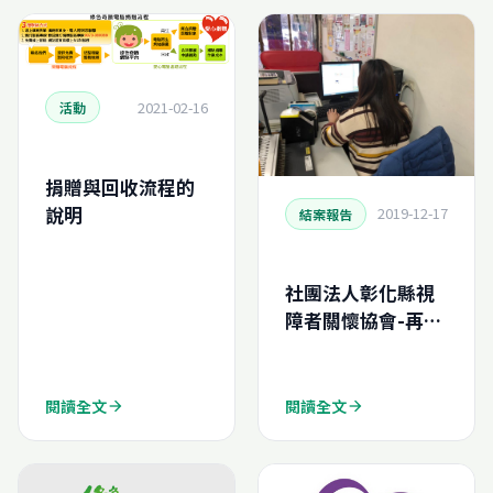
2021-02-16
活動
捐贈與回收流程的
說明
2019-12-17
結案報告
社團法人彰化縣視
障者關懷協會-再生
電腦申請結案報告
(N201911622754
0)
閱讀全文
閱讀全文
arrow_forward
arrow_forward