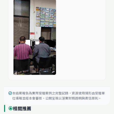
本結案報告為實際受贈案例之完整記錄，資源使用情形由受贈單
verified
位填報並經本會審核，公開呈現以落實財務透明與責信原則。
相關推薦
recommend