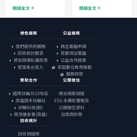
閱讀全文
閱讀全文
arrow_forward
arrow_forward
綠色服務
公益服務
我們提供的服務
再生電腦申請
回收統計圖表
我要捐出電腦
資安與隱私權政策
公益合作提案
管理後台登入
家庭數位教育推動
服務條款
贊助合作
公開徵信
國際扶輪3510地區
媒合個案捐贈
高雄啟禾扶輪社
ESG 永續影響報告
矽聯科技(股)
公開徵信資料
慈濟基金會(高雄)
治理與財務
回收統計
回收捐贈榜