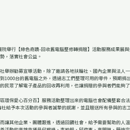
醫院舉行【綠色奇蹟-回收舊電腦整修轉捐贈】活動服務成果展
勢，落實社會公益。
舉辦勸募宣導活動，除了邀請各地扶輪社、國內企業與法人一
到1000台的舊電腦之外，透過志工們整理可用的零件，預期捐出
的民眾了解電子產品的回收再利用，也讓捐贈的參與者們能夠了
愛心百分百】服務活動整理出來的電腦也會配備整套合法授權的工
輪社給予本次活動的參與者誠摯的感謝，並且贈送所有參與的志工啟禾
讓其他企業、團體跟進，透過回饋社會，給予需要幫助的人溫
慈善活動的高雄市議員何權峰、李柏毅、邱俊憲、高閔琳、簡煥