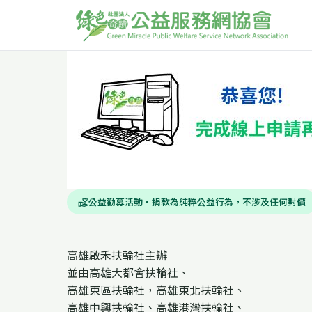
公益勸募活動・捐款為純粹公益行為，不涉及任何對價
volunteer_activism
高雄啟禾扶輪社主辦
並由高雄大都會扶輪社、
高雄東區扶輪社，高雄東北扶輪社、
高雄中興扶輪社、高雄港灣扶輪社、