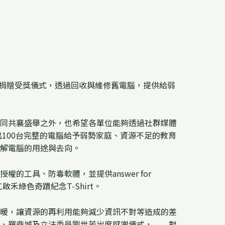
與捐贈受獎儀式，透過回收與維修舊電腦，提供給弱
同共襄盛舉之外，也希望各單位能夠透過社群媒體
100台完整的電腦給予弱勢家庭、資源不足的教育
解電腦的用途與去向。
具、防毒軟體，並提供answer for
綠色奇蹟紀念T-Shirt。
暖，讓資源的再利用能夠減少資訊不對等造成的差
宗、羅鼎城及立法委員劉世芳出席感謝儀式， 對