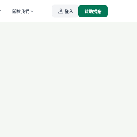
person_outline
關於我們
登入
贊助捐贈
_more
expand_more