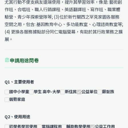
尤其行動不便支病友遠端使用，提升其學習效率，像是: 藝術創
作班、合唱班、職人行銷課程、英語翻譯班、寫作班、職業體
驗營、青少年探索營隊等; (3)位於新竹關西之罕見家園各服務
空間之用，包含: 基因教育中心、多功能教室、心理諮商教室等;
(4) 更換各服務據點部分同仁電腦螢幕，有助於其行政業務之擴
展。
申請用途問卷
assignment
Q1、主要使用者
國中小學童
學生 高中-大學
新住民
公益單位
銀髮族
弱勢家庭
Q2、使用用途
初學者學習使用
電腦課程用
輔助教學使用
公益工作用