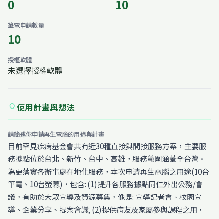
0
10
筆電申請數量
10
授權軟體
未選擇授權軟體
使用計畫與想法
lightbulb
請簡述你申請再生電腦的用途與計畫
目前罕見疾病基金會共有近30種直接與間接服務方案，主要服
務據點位於台北、新竹、台中、高雄，服務範圍涵蓋全台灣。
為更落實各辦事處在地化服務，本次申請再生電腦之用途(10台
筆電、10台螢幕)，包含: (1)提升各服務據點同仁外出公務/會
議，有助於大眾宣導及資源募集，像是: 宣導記者會、校園宣
導、企業分享、提案會議; (2)提供病友及家屬參與課程之用，