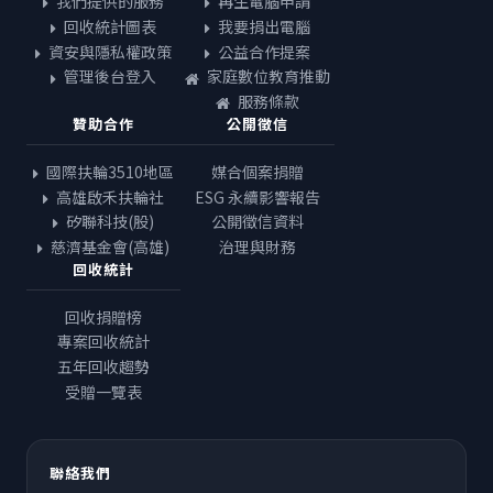
我們提供的服務
再生電腦申請
回收統計圖表
我要捐出電腦
資安與隱私權政策
公益合作提案
管理後台登入
家庭數位教育推動
服務條款
贊助合作
公開徵信
國際扶輪3510地區
媒合個案捐贈
高雄啟禾扶輪社
ESG 永續影響報告
矽聯科技(股)
公開徵信資料
慈濟基金會(高雄)
治理與財務
回收統計
回收捐贈榜
專案回收統計
五年回收趨勢
受贈一覽表
聯絡我們