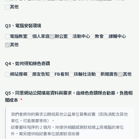
其他
Q3、電腦安裝環境
電腦教室
個人家庭
辦公室
活動中心
教會
課輔中心
其他
Q4、如何得知綠色奇蹟
網站搜尋
朋友告知
FB看到
扶輪社活動
新聞廣告
其他
Q5、同意網站公開填寫資料與需求，由綠色奇蹟媒合勸募，負擔相
關成本
*
我們會將你的需求公開給其他公益單位募集認養（因為須配合其他
單位，可能需要等待）。
認養審核程序約 2 個月。除提供相關感謝狀給線上捐電腦的單位
外，需另提供給認養單位感謝狀或收據