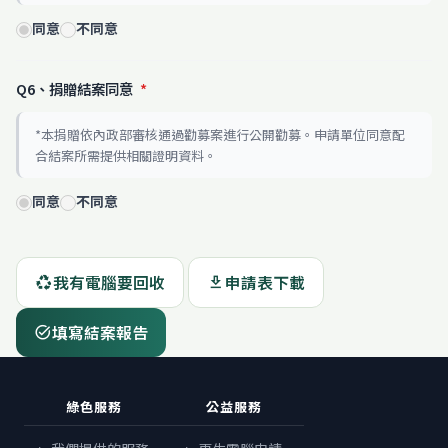
同意
不同意
Q6、捐贈結案同意
*
*本捐贈依內政部審核通過勸募案進行公開勸募。申請單位同意配
合結案所需提供相關證明資料。
同意
不同意
我有電腦要回收
申請表下載
recycling
download
填寫結案報告
task_alt
綠色服務
公益服務