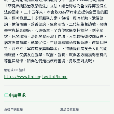
「罕見疾病防治及藥物法」立法，讓台灣成為全世界第五個立
法的國家。 二十五年來，本會致力為罕病家庭提供全面性的服
務，逐漸發展三十多種服務方案，包括：經濟補助、遺傳諮
詢、遺傳檢驗、營養諮詢、生育關懷、二代新生兒篩檢、醫療
器材與輔具轉借、心理衛生、全方位家庭支持課程、到宅關
懷、休閒服務、潛能開發表演工作坊、入學轉銜暨校園宣導、
病友團體育成、就業促進、生命連線緊急救援系統、微型保險
等，並成立「罕病病友獎助學金」，持續提供病友全人化的關
懷服務，使病友在就學、就醫、就養、就業各方面獲得應有的
尊重與關懷，陪伴他們走出疾病困境，勇敢面對挑戰。
網址或 FB 連結
https://www.tfrd.org.tw/tfrd/home
申請需求
computer
桌機申請數量
液晶螢幕數量