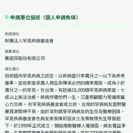
申請單位描述（個人申請免填）
business
申請單位
財團法人罕見疾病基金會
推薦單位
賽諾菲股份有限公司
單位簡介
目前國內罕見疾病之認定，以疾病盛行率萬分之一以下為參考
基準，這些家庭承擔人類生命傳承必然的機率風險，成為小於
萬分之一的罕見。在台灣，有超過18,000個罕見疾病家庭，七
成以上無法治癒，疾病伴隨他們一生，沉重照顧壓力常讓家屬
心力交瘁。 在罕見疾病基金會成立前，台灣的罕病病友面對醫
藥資源取得不易，由於深刻感受罕病病友的生存及醫療困境，
罕見疾病基金會在病友家長陳莉茵女士及曾敏傑先生等發起
下，於1999年正式成立，開始推動醫療人權提倡、病友權益爭
取、生育關懷推廣及政策制度的改革，並於2000年成功推動