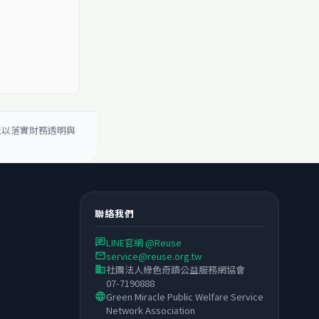
現以落實財務透明與
聯絡我們
LINE官網 @Reuse
chat
service@reuse.org.tw
email
社團法人綠色奇蹟公益服務網協會
business
07-7190888
Green Miracle Public Welfare Service
language
Network Association