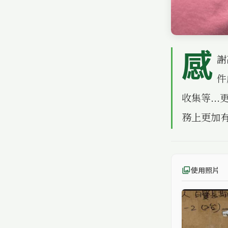
感
謝
件
收集等..
務上更加
使用照片
photo_library