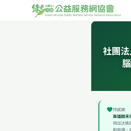
社團法
腦
favorite
特感謝
高雄啟禾
捐出汰換
助申請、