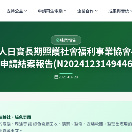
支持公益
申請再生電腦
企業合作
成果與責信
expand_more
expand_more
expand_more
expand
結案報告
task_alt
人日寶長期照護社會福利事業協會
申請結案報告(N2024123149446
2025-03-28
calendar_today
扶輪社、綠色奇蹟
的電腦、周邊等 讓 綠色奇蹟回收、清潔、整修、安裝軟體，整理出堪用
認養等事宜。