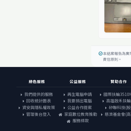
本結案報告為實
verified
責信原則。
綠色服務
公益服務
贊助合作
我們提供的服務
再生電腦申請
國際扶輪3510
回收統計圖表
我要捐出電腦
高雄啟禾扶輪
資安與隱私權政策
公益合作提案
矽聯科技(股
管理後台登入
家庭數位教育推動
慈濟基金會(高
服務條款