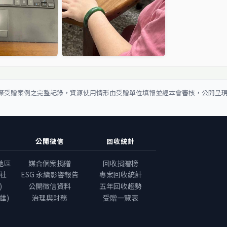
際受贈案例之完整記錄，資源使用情形由受贈單位填報並經本會審核，公開呈
公開徵信
回收統計
地區
媒合個案捐贈
回收捐贈榜
社
ESG 永續影響報告
專案回收統計
)
公開徵信資料
五年回收趨勢
雄)
治理與財務
受贈一覽表