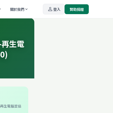
person_outline
關於我們
登入
贊助捐贈
_more
expand_more
-再生電
0)
的再生電腦並協