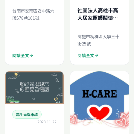
社團法人高雄市高
台南市安南區安中路六
大居家照護關懷協
段578巷101號
會-再生電腦線上申
請
高雄市楠梓區大學三十
街25號
閱讀全文
閱讀全文
arrow_forward
arrow_forward
再生電腦申請
2023-11-22