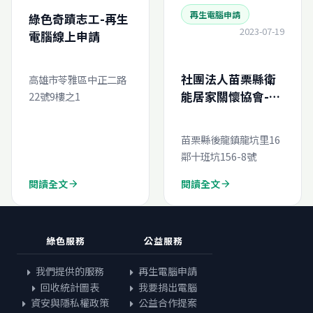
再生電腦申請
綠色奇蹟志工-再生
2023-07-19
電腦線上申請
社團法人苗栗縣衛
高雄市苓雅區中正二路
能居家關懷協會-再
22號9樓之1
生電腦線上申請
苗栗縣後龍鎮龍坑里16
鄰十班坑156-8號
閱讀全文
閱讀全文
arrow_forward
arrow_forward
綠色服務
公益服務
我們提供的服務
再生電腦申請
回收統計圖表
我要捐出電腦
資安與隱私權政策
公益合作提案