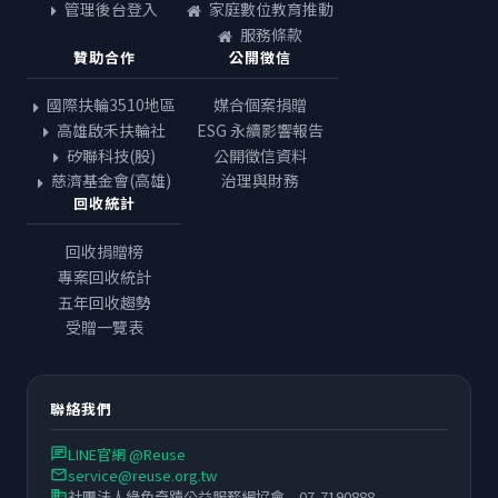
管理後台登入
家庭數位教育推動
服務條款
贊助合作
公開徵信
國際扶輪3510地區
媒合個案捐贈
高雄啟禾扶輪社
ESG 永續影響報告
矽聯科技(股)
公開徵信資料
慈濟基金會(高雄)
治理與財務
回收統計
回收捐贈榜
專案回收統計
五年回收趨勢
受贈一覽表
聯絡我們
LINE官網 @Reuse
chat
service@reuse.org.tw
email
社團法人綠色奇蹟公益服務網協會 07-7190888
business