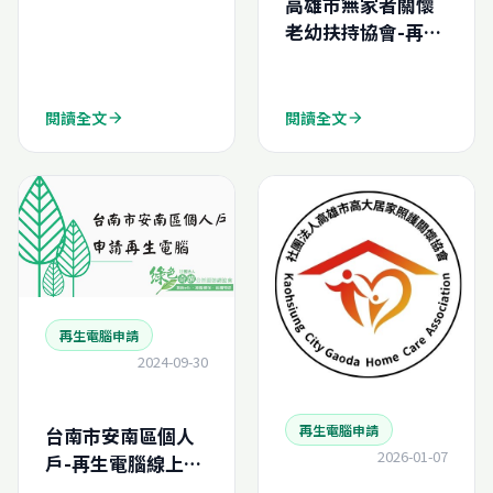
高雄市無家者關懷
老幼扶持協會-再生
電腦申請結案報告
(N202411187380
0)
閱讀全文
閱讀全文
arrow_forward
arrow_forward
再生電腦申請
2024-09-30
再生電腦申請
台南市安南區個人
2026-01-07
戶-再生電腦線上申
請