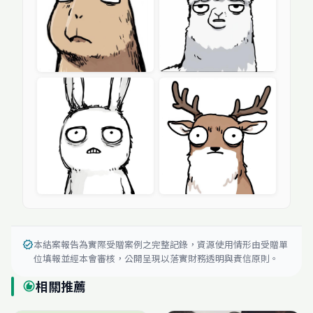
本結案報告為實際受贈案例之完整記錄，資源使用情形由受贈單
verified
位填報並經本會審核，公開呈現以落實財務透明與責信原則。
相關推薦
recommend