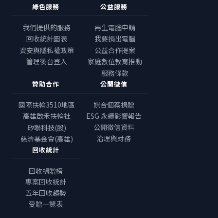
綠色服務
公益服務
我們提供的服務
再生電腦申請
回收統計圖表
我要捐出電腦
資安與隱私權政策
公益合作提案
管理後台登入
家庭數位教育推動
服務條款
贊助合作
公開徵信
國際扶輪3510地區
媒合個案捐贈
高雄啟禾扶輪社
ESG 永續影響報告
公開徵信資料
矽聯科技(股)
治理與財務
慈濟基金會(高雄)
回收統計
回收捐贈榜
專案回收統計
五年回收趨勢
受贈一覽表