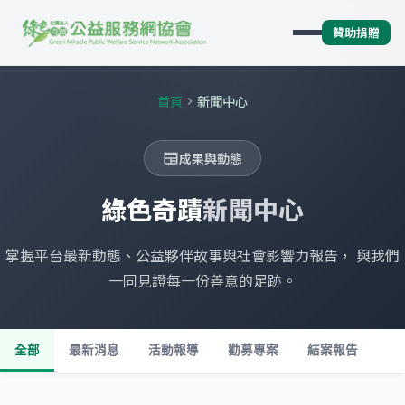
贊助捐贈
首頁
新聞中心
chevron_right
成果與動態
newspaper
綠色奇蹟
新聞中心
掌握平台最新動態、公益夥伴故事與社會影響力報告， 與我們
一同見證每一份善意的足跡。
全部
最新消息
活動報導
勸募專案
結案報告