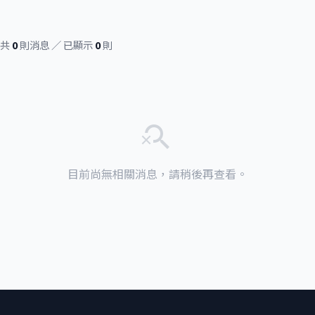
共
0
則消息 ／ 已顯示
0
則
search_off
目前尚無相關消息，請稍後再查看。