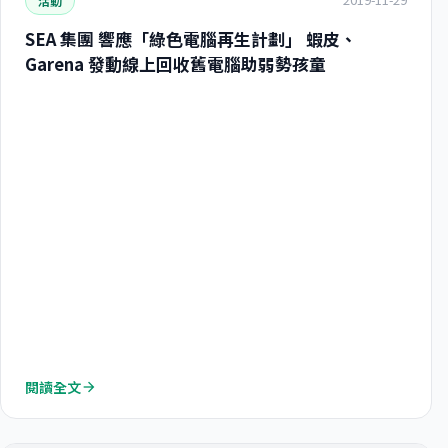
活動
SEA 集團 響應「綠色電腦再生計劃」 蝦皮、
Garena 發動線上回收舊電腦助弱勢孩童
閱讀全文
arrow_forward