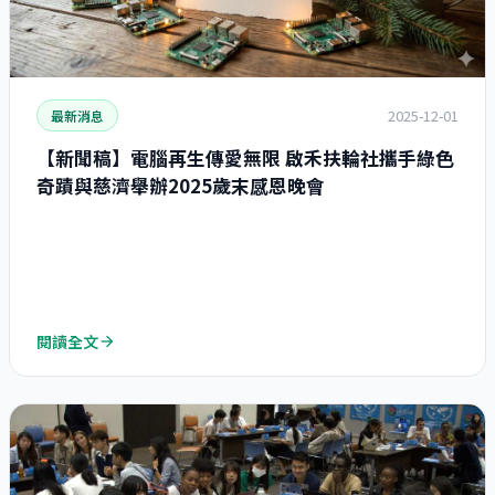
2025-12-01
最新消息
【新聞稿】電腦再生傳愛無限 啟禾扶輪社攜手綠色
奇蹟與慈濟舉辦2025歲末感恩晚會
閱讀全文
arrow_forward