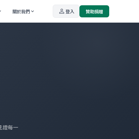
person_outline
關於我們
登入
贊助捐贈
_more
expand_more
見證每一