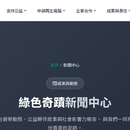
支持公益
申請再生電腦
企業合作
成果與責信
expand_more
expand_more
expand_more
expand
首頁
新聞中心
chevron_right
成果與動態
newspaper
綠色奇蹟
新聞中心
台最新動態、公益夥伴故事與社會影響力報告， 與我們一同
份善意的足跡。