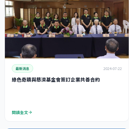
2024-07-22
最新消息
綠色奇蹟與慈濟基金會簽訂企業共善合約
閱讀全文
arrow_forward