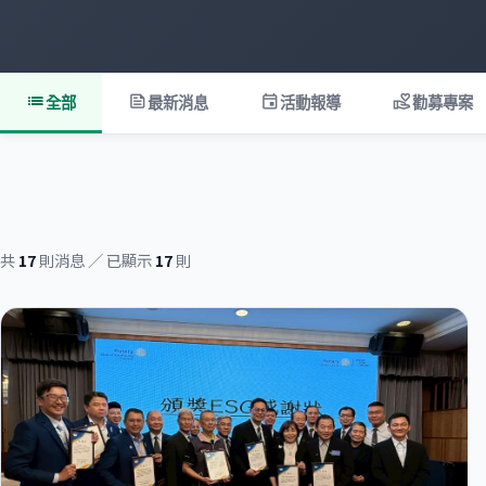
list
feed
event
volunteer_activism
全部
最新消息
活動報導
勸募專案
共
17
則消息 ／ 已顯示
17
則