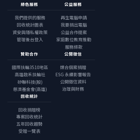
綠色服務
公益服務
我們提供的服務
再生電腦申請
回收統計圖表
我要捐出電腦
資安與隱私權政策
公益合作提案
管理後台登入
家庭數位教育推動
服務條款
贊助合作
公開徵信
國際扶輪3510地區
媒合個案捐贈
高雄啟禾扶輪社
ESG 永續影響報告
公開徵信資料
矽聯科技(股)
治理與財務
慈濟基金會(高雄)
回收統計
回收捐贈榜
專案回收統計
五年回收趨勢
受贈一覽表