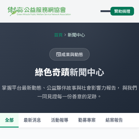
贊助捐贈
首頁
新聞中心
chevron_right
成果與動態
newspaper
綠色奇蹟
新聞中心
掌握平台最新動態、公益夥伴故事與社會影響力報告， 與我們
一同見證每一份善意的足跡。
全部
最新消息
活動報導
勸募專案
結案報告