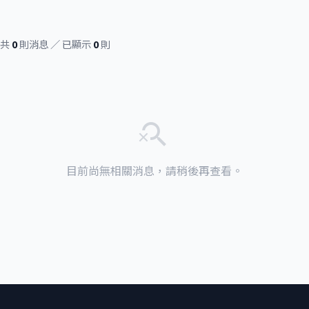
共
0
則消息 ／ 已顯示
0
則
search_off
目前尚無相關消息，請稍後再查看。