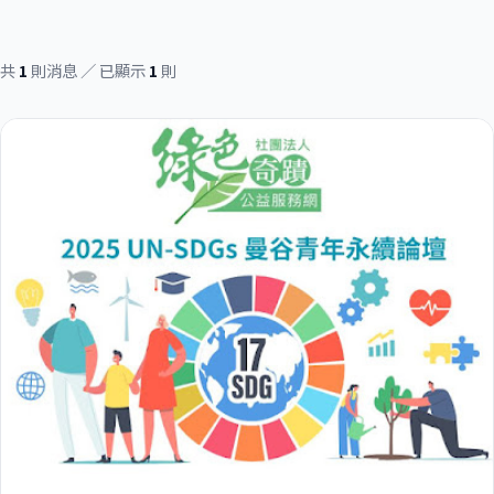
共
1
則消息 ／ 已顯示
1
則