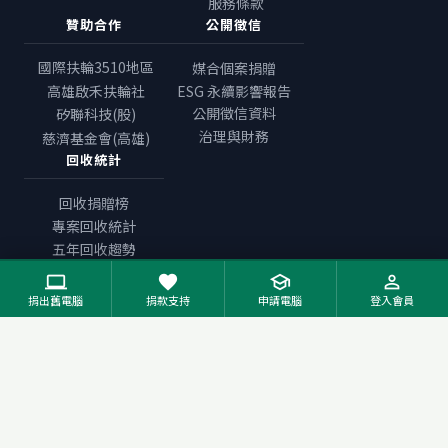
服務條款
贊助合作
公開徵信
國際扶輪3510地區
媒合個案捐贈
高雄啟禾扶輪社
ESG 永續影響報告
公開徵信資料
矽聯科技(股)
治理與財務
慈濟基金會(高雄)
回收統計
回收捐贈榜
專案回收統計
五年回收趨勢
受贈一覽表
computer
favorite
school
person_outline
捐出舊電腦
捐款支持
申請電腦
登入會員
聯絡我們
LINE官網 @Reuse
chat
service@reuse.org.tw
email
社團法人綠色奇蹟公益服務網協會 07-7190888
business
Green Miracle Public Welfare Service Network
language