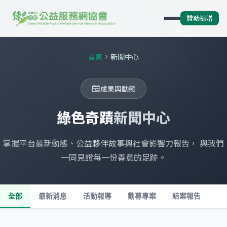
贊助捐贈
首頁
新聞中心
chevron_right
成果與動態
newspaper
綠色奇蹟
新聞中心
掌握平台最新動態、公益夥伴故事與社會影響力報告， 與我們
一同見證每一份善意的足跡。
全部
最新消息
活動報導
勸募專案
結案報告