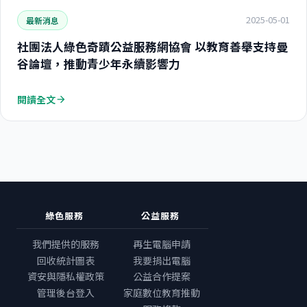
2025-05-01
最新消息
社團法人綠色奇蹟公益服務網協會 以教育善舉支持曼
谷論壇，推動青少年永續影響力
閱讀全文
arrow_forward
綠色服務
公益服務
我們提供的服務
再生電腦申請
回收統計圖表
我要捐出電腦
資安與隱私權政策
公益合作提案
管理後台登入
家庭數位教育推動