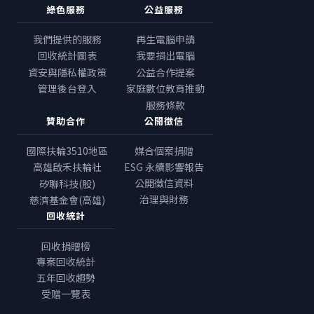
綠色服務
公益服務
我們提供的服務
再生電腦申請
回收統計圖表
我要捐出電腦
資安與隱私權政策
公益合作提案
管理後台登入
家庭數位教育推動
服務條款
贊助合作
公開徵信
國際扶輪3510地區
媒合個案捐贈
高雄啟禾扶輪社
ESG 永續影響報告
公開徵信資料
矽聯科技(股)
治理與財務
慈濟基金會(高雄)
回收統計
回收捐贈榜
專案回收統計
五年回收趨勢
受贈一覽表