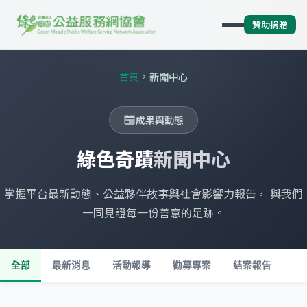
贊助捐贈
首頁
新聞中心
chevron_right
成果與動態
newspaper
綠色奇蹟
新聞中心
掌握平台最新動態、公益夥伴故事與社會影響力報告， 與我們
一同見證每一份善意的足跡。
全部
最新消息
活動報導
勸募專案
結案報告