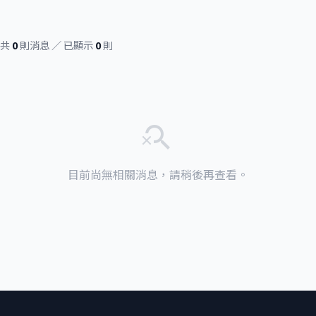
共
0
則消息 ／ 已顯示
0
則
search_off
目前尚無相關消息，請稍後再查看。