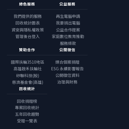
綠色服務
公益服務
我們提供的服務
再生電腦申請
回收統計圖表
我要捐出電腦
資安與隱私權政策
公益合作提案
管理後台登入
家庭數位教育推動
服務條款
贊助合作
公開徵信
國際扶輪3510地區
媒合個案捐贈
高雄啟禾扶輪社
ESG 永續影響報告
公開徵信資料
矽聯科技(股)
治理與財務
慈濟基金會(高雄)
回收統計
回收捐贈榜
專案回收統計
五年回收趨勢
受贈一覽表