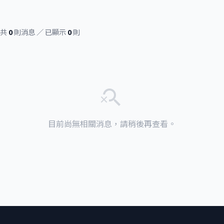
共
0
則消息 ／ 已顯示
0
則
search_off
目前尚無相關消息，請稍後再查看。