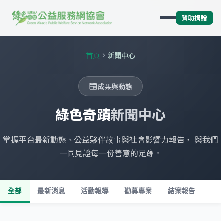
贊助捐贈
首頁
新聞中心
chevron_right
成果與動態
newspaper
綠色奇蹟
新聞中心
掌握平台最新動態、公益夥伴故事與社會影響力報告， 與我們
一同見證每一份善意的足跡。
全部
最新消息
活動報導
勸募專案
結案報告