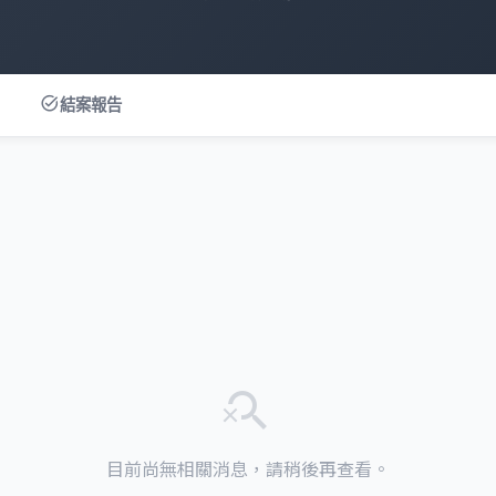
task_alt
結案報告
search_off
目前尚無相關消息，請稍後再查看。