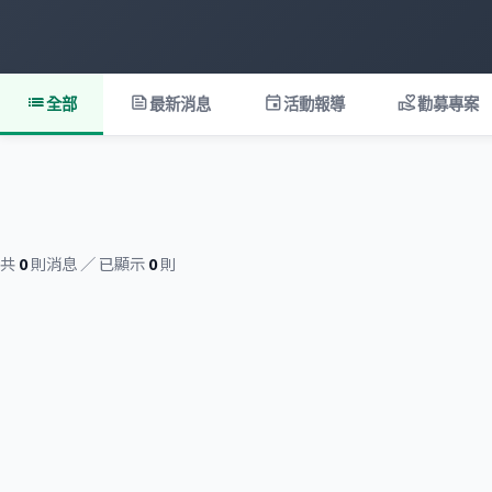
list
feed
event
volunteer_activism
全部
最新消息
活動報導
勸募專案
共
0
則消息 ／ 已顯示
0
則