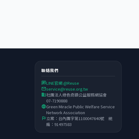
聯絡我們
LINE官網 @Reuse
chat
service@reuse.org.tw
email
社團法人綠色奇蹟公益服務網協會
business
07-7190888
Green Miracle Public Welfare Service
language
Network Association
立案：台內團字第1100047640號 統
flag
編：91497583