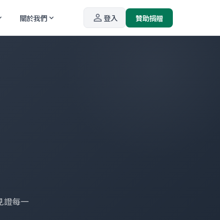
person_outline
關於我們
登入
贊助捐贈
_more
expand_more
見證每一