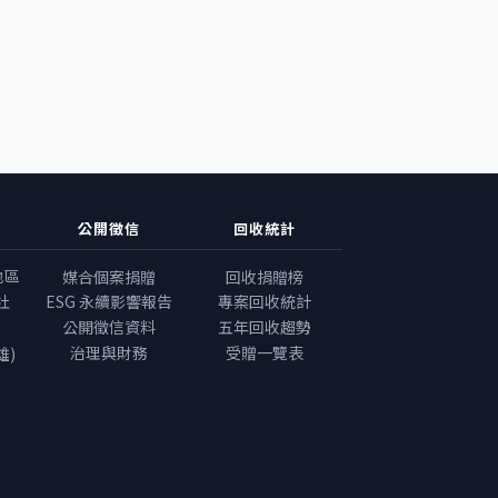
公開徵信
回收統計
地區
媒合個案捐贈
回收捐贈榜
社
ESG 永續影響報告
專案回收統計
公開徵信資料
五年回收趨勢
治理與財務
受贈一覽表
雄)