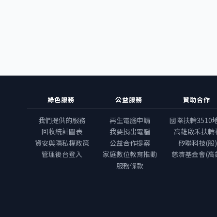
綠色服務
公益服務
贊助合作
我們提供的服務
再生電腦申請
國際扶輪3510
回收統計圖表
我要捐出電腦
高雄啟禾扶輪
資安與隱私權政策
公益合作提案
矽聯科技(股)
管理後台登入
家庭數位教育推動
慈濟基金會(高
服務條款