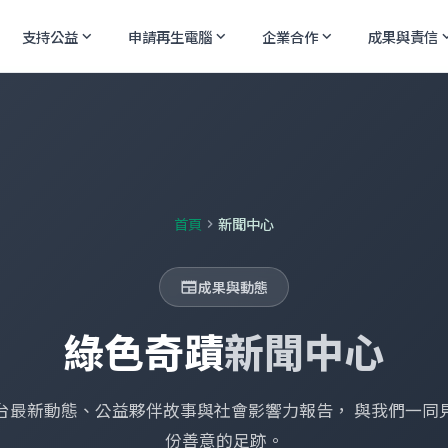
支持公益
申請再生電腦
企業合作
成果與責信
expand_more
expand_more
expand_more
expand
首頁
新聞中心
chevron_right
成果與動態
newspaper
綠色奇蹟
新聞中心
台最新動態、公益夥伴故事與社會影響力報告， 與我們一同
份善意的足跡。