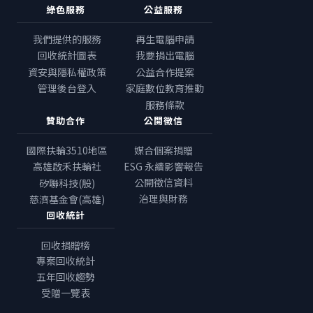
綠色服務
公益服務
我們提供的服務
再生電腦申請
回收統計圖表
我要捐出電腦
資安與隱私權政策
公益合作提案
管理後台登入
家庭數位教育推動
服務條款
贊助合作
公開徵信
國際扶輪3510地區
媒合個案捐贈
高雄啟禾扶輪社
ESG 永續影響報告
公開徵信資料
矽聯科技(股)
治理與財務
慈濟基金會(高雄)
回收統計
回收捐贈榜
專案回收統計
五年回收趨勢
受贈一覽表