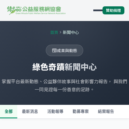
贊助捐贈
首頁
新聞中心
chevron_right
成果與動態
newspaper
綠色奇蹟
新聞中心
掌握平台最新動態、公益夥伴故事與社會影響力報告， 與我們
一同見證每一份善意的足跡。
全部
最新消息
活動報導
勸募專案
結案報告