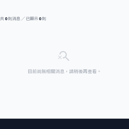
共
0
則消息 ／ 已顯示
0
則
search_off
目前尚無相關消息，請稍後再查看。