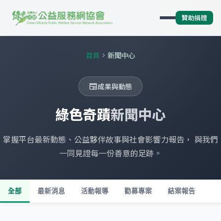
贊助捐贈
首頁
新聞中心
chevron_right
成果與動態
newspaper
綠色奇蹟
新聞中心
掌握平台最新動態、公益夥伴故事與社會影響力報告， 與我們
一同見證每一份善意的足跡。
全部
最新消息
活動報導
勸募專案
結案報告