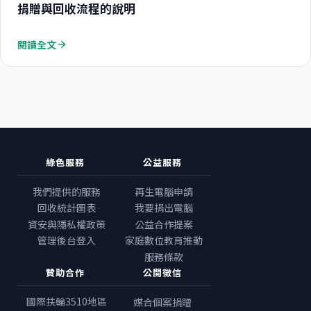
捐贈與回收流程的說明
閱讀全文
arrow_forward
綠色服務
公益服務
我們提供的服務
再生電腦申請
回收統計圖表
我要捐出電腦
資安與隱私權政策
公益合作提案
管理後台登入
家庭數位教育推動
服務條款
贊助合作
公開徵信
國際扶輪3510地區
媒合個案捐贈