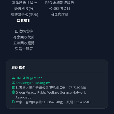
高雄啟禾扶輪社
ESG 永續影響報告
公開徵信資料
矽聯科技(股)
治理與財務
慈濟基金會(高雄)
回收統計
回收捐贈榜
專案回收統計
五年回收趨勢
受贈一覽表
聯絡我們
LINE官網 @Reuse
chat
service@reuse.org.tw
email
社團法人綠色奇蹟公益服務網協會 07-7190888
business
Green Miracle Public Welfare Service Network
language
Association
立案：台內團字第1100047640號 統編：91497583
flag