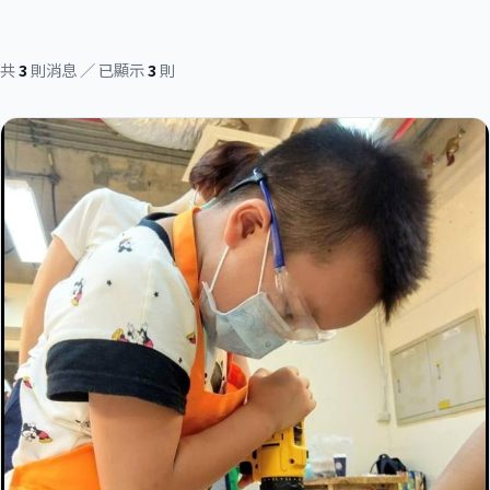
共
3
則消息 ／ 已顯示
3
則