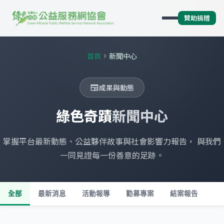
贊助捐贈
首頁
新聞中心
chevron_right
成果與動態
newspaper
綠色奇蹟
新聞中心
掌握平台最新動態、公益夥伴故事與社會影響力報告， 與我們
一同見證每一份善意的足跡。
全部
最新消息
活動報導
勸募專案
結案報告