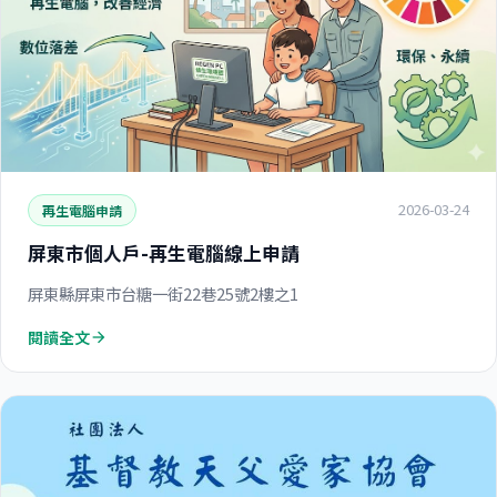
2026-03-24
再生電腦申請
屏東市個人戶-再生電腦線上申請
屏東縣屏東市台糖一街22巷25號2樓之1
閱讀全文
arrow_forward