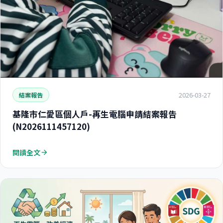
2026-03-27
結案報告
基隆市仁愛區個人戶-再生電腦申請結案報告
(N2026111457120)
閱讀全文
arrow_forward