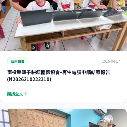
2026-04-17
結案報告
南投縣籃子耕耘關懷協會-再生電腦申請結案報告
(N2026210222310)
閱讀全文
arrow_forward