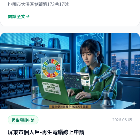
桃園市大溪區儲蓄路173巷17號
閱讀全文
arrow_forward
2026-06-05
再生電腦申請
屏東市個人戶-再生電腦線上申請