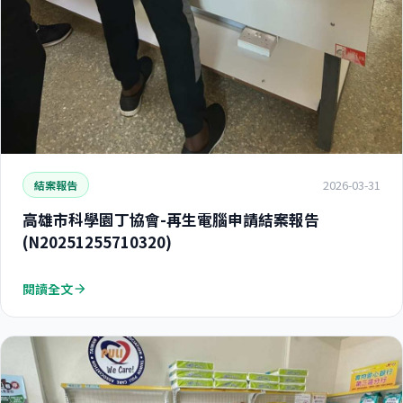
2026-03-31
結案報告
高雄市科學園丁協會-再生電腦申請結案報告
(N20251255710320)
閱讀全文
arrow_forward