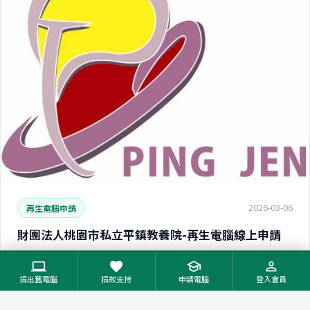
2026-03-06
再生電腦申請
財團法人桃園市私立平鎮教養院-再生電腦線上申請
桃園市平鎮區快速路一段399巷109號
computer
favorite
school
person_outline
捐出舊電腦
捐款支持
申請電腦
登入會員
閱讀全文
arrow_forward