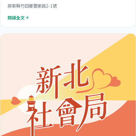
屏東縣竹田鄉豐振路2-1號
閱讀全文
arrow_forward