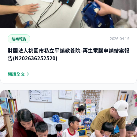
2026-04-19
結案報告
財團法人桃園市私立平鎮教養院-再生電腦申請結案報
告(N202636252520)
閱讀全文
arrow_forward