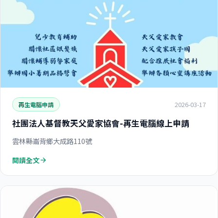
2026-03-17
再生電腦申請
社團法人基督教天父愛家協會-再生電腦線上申請
雲林縣崙背鄉大成路110號
閱讀全文
arrow_forward