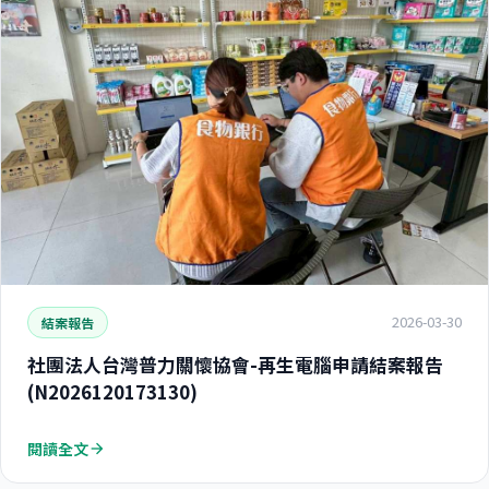
2026-03-30
結案報告
社團法人台灣普力關懷協會-再生電腦申請結案報告
(N2026120173130)
閱讀全文
arrow_forward