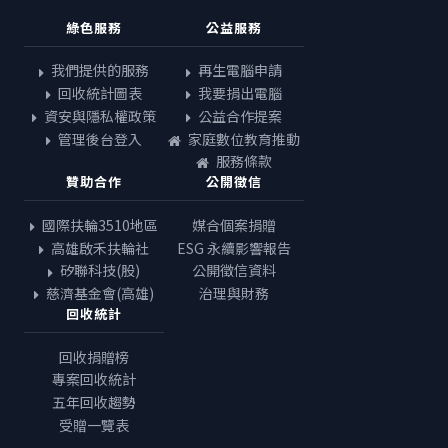
綠色服務
公益服務
我們提供的服務
再生電腦申請
回收統計圖表
我要捐出電腦
資安與隱私權政策
公益合作提案
管理後台登入
家庭數位教育推動
服務條款
贊助合作
公開徵信
國際扶輪3510地區
媒合個案捐贈
高雄啟禾扶輪社
ESG 永續影響報告
矽聯科技(股)
公開徵信資料
慈濟基金會(高雄)
治理與財務
回收統計
回收捐贈榜
專案回收統計
五年回收趨勢
受贈一覽表