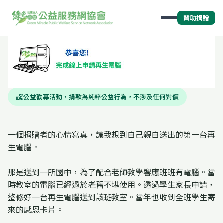
贊助捐贈
公益勸募活動・捐款為純粹公益行為，不涉及任何對價
volunteer_activism
一個捐贈者的心情寫真，讓我想到自己親自送出的第一台再
生電腦。
那是送到一所國中，為了配合老師教學響應班班有電腦。當
時教室的電腦已經過於老舊不堪使用。透過學生家長申請，
整修好一台再生電腦送到該班教室。當年也收到全班學生寄
來的感恩卡片。