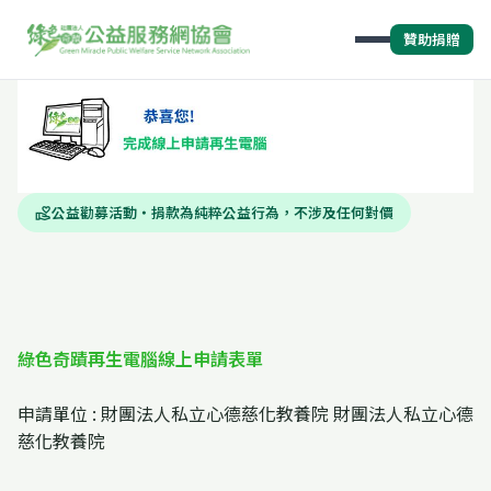
贊助捐贈
公益勸募活動・捐款為純粹公益行為，不涉及任何對價
volunteer_activism
綠色奇蹟再生電腦線上申請表單
申請單位 : 財團法人私立心德慈化教養院 財團法人私立心德
慈化教養院